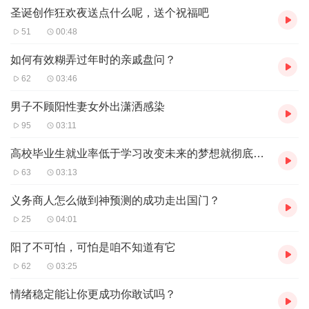
圣诞创作狂欢夜送点什么呢，送个祝福吧
51
00:48
如何有效糊弄过年时的亲戚盘问？
62
03:46
男子不顾阳性妻女外出潇洒感染
95
03:11
高校毕业生就业率低于学习改变未来的梦想就彻底破灭了吗？
63
03:13
义务商人怎么做到神预测的成功走出国门？
25
04:01
阳了不可怕，可怕是咱不知道有它
62
03:25
情绪稳定能让你更成功你敢试吗？