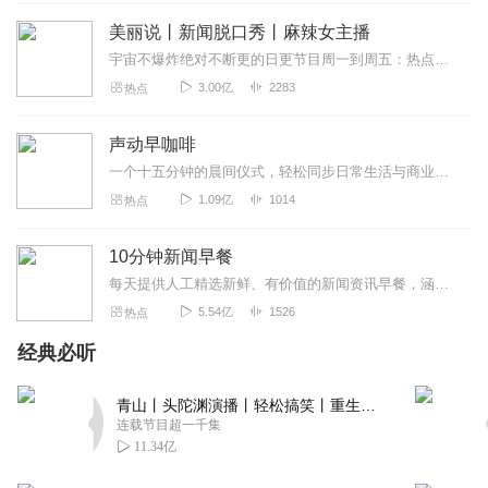
专辑幽默风趣有观点，在嬉笑轻松的氛围中听主播聊天，感
美丽说丨新闻脱口秀丨麻辣女主播
受生活中的点滴，不知不觉中有收获。非常棒的专辑已订
阅，加油！
宇宙不爆炸绝对不断更的日更节目周一到周五：热点新闻一锅端周末：听众投稿话题探讨随便闲聊>>>不知道怎么进主播橱窗购买零食的点击我哟，点我点我！<<<马栏山...
3.00亿
2283
热点
回复
2022-11-11
4
知树学姐
声动早咖啡
风趣幽默治愈系，哈哈哈哈哈，全程就没有合上嘴巴，解压
一个十五分钟的晨间仪式，轻松同步日常生活与商业世界。这是一档由声动活泼出品的清晨播客节目，在工作日的早晨，为你带来与日常生活息息相关的商业科技轻解读，开启能量满...
神器，有态度，有质感，和暖暖一起追更吧。
1.09亿
1014
热点
回复
2022-11-24
3
10分钟新闻早餐
猫猫咪婭
每天提供人工精选新鲜、有价值的新闻资讯早餐，涵盖国内社会热点、财经科技大事、国际时事风云。每天10分钟，畅晓天下事！
有趣的灵魂万里挑一，小芋头就是特别有趣的那一个。专辑
5.54亿
1526
热点
不论从封面还是内容都很有趣，内容很吸引人，希望芋头小
经典必听
姐越来越好，加油更新！期待！
回复
2022-11-17
3
青山丨头陀渊演播丨轻松搞笑丨重生穿越丨古代权谋丨VIP免费 | 多人有声剧
连载节目超一千集
暴走的小師兄
11.34亿
这个专辑真系好好玩好有趣！又轻松又幽默又吸引人！支持