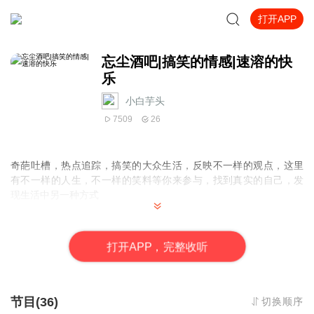
打开APP
忘尘酒吧|搞笑的情感|速溶的快
乐
小白芋头
7509
26
奇葩吐槽，热点追踪，搞笑的大众生活，反映不一样的观点，这里
有不一样的人生，不一样的笑料等你来参与，找到真实的自己，发
现生活中另一种方式
真心换真情，一起干杯
打
开
A
P
P，完整收听
节目(36)
切换顺序