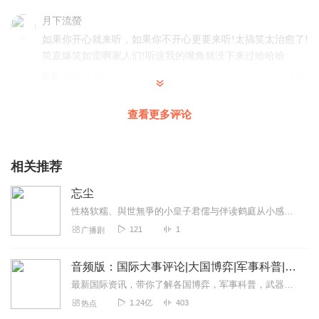
月下流螢
如果你开心就来听，如果你不开心更要来听!太搞笑太治愈了!
简直爆笑如雷啊家人们!听这我的嘴角就没下来过哈哈哈
回复
2022-11-12
5
沐梓___
查看更多评论
这专辑名很特别，故事也很有趣，主播风趣幽默，节奏很紧
凑，棒棒哒，加油，订阅收听了😊
相关推荐
回复
2022-11-08
5
忘尘
_甜甜___
性格软糯、與世無爭的小皇子君儒与伴读鹤庭从小感情深厚、形影不离。皇帝的突然离世，宫内之争瞬间风云变幻，各位皇子虎视眈眈。君儒为保护自己与鹤庭的性命，选择了与少将...
小芋头的专辑幽默风趣有观点，在嬉笑轻松的氛围中听主播
121
1
广播剧
聊天，感受生活中的点滴，不知不觉中有收获。非常棒的专
辑已订阅，加油！棒棒哒🎊
音频版：国际大事评论|大国博弈|军事科普|科技讲解
回复
2022-11-14
4
最新国际资讯，带你了解各国博弈，军事科普，武器博览。本专辑为听风的蚕原创专辑，本专辑将为您介绍军事科普和国际动态和热点大事，通过独家解读，为您理清热点之下的脉络...
1.24亿
403
热点
财富妮妮