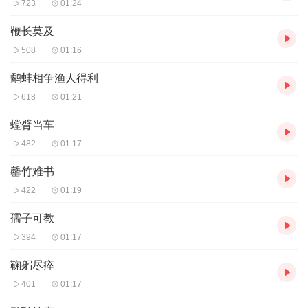
723
01:24
鞭长莫及
508
01:16
鹬蚌相争渔人得利
618
01:21
螳臂当车
482
01:17
罄竹难书
422
01:19
孺子可教
394
01:17
鞠躬尽瘁
401
01:17