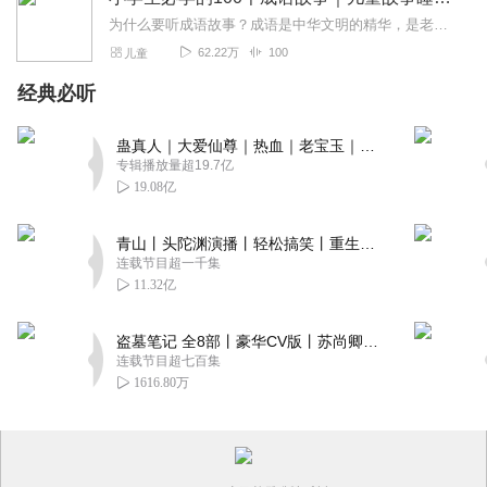
为什么要听成语故事？成语是中华文明的精华，是老祖宗留下来的智慧瑰宝，历经数千年而长盛不衰。1．小学生必学。教材中成语数量比以往猛增几倍。2．父母讲不来。历史典故...
62.22万
100
儿童
经典必听
蛊真人｜大爱仙尊｜热血｜老宝玉｜多人VIP免费有声剧
专辑播放量超19.7亿
19.08亿
青山丨头陀渊演播丨轻松搞笑丨重生穿越丨古代权谋丨VIP免费 | 多人有声剧
连载节目超一千集
11.32亿
盗墓笔记 全8部丨豪华CV版丨苏尚卿&边江 领衔 多人有声剧丨冠声文化丨南派三叔
连载节目超七百集
1616.80万