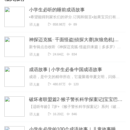
小学生必听的睡前成语故事
•希望能得到家长们的评分.订阅和留言•如果宝贝们有想听的成语，可以给我留言哦•宝宝和小学生睡前的启蒙故事•小学生必学的中华成语故事•每天3～5分钟，通过听故事学...
858.98万
89
儿童
神探迈克狐· 千面怪盗|侦探大赛|灰狼危机|多多罗
新专辑点击收听《神探迈克狐·怪盗归来篇｜多多罗》！！！>>>点击进入主播橱窗购买《神探迈克狐》系列图书吧!<<<多多罗故事【点击前往】收听多多罗其他好玩有趣的故...
24.64亿
834
儿童
成语故事 | 小学生必备中国成语故事
成语，是中文的精华所在，它凝聚着华夏文明，闪烁着智慧的光芒。每一个成语背后都是一个故事，有的来源于历史、有的来源于诗词、有的来源于民间传说。每一个中国孩子，都应...
480.87万
120
儿童
破坏者联盟篇2·猴子警长科学探案记|宝宝巴士故事
【适听年龄】7岁+《猴子警长科学探案记》系列《破坏者联盟篇1·猴子警长科学探案记》>>>《破坏者联盟篇2·猴子警长科学探案记》>>>《破坏者联盟篇3·猴子警长科...
16.20亿
846
儿童
小学生必学的100个成语故事｜儿童故事睡前可听，比儿歌更动听