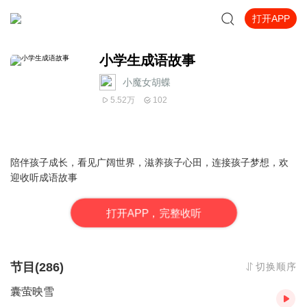
打开APP
小学生成语故事
小魔女胡蝶
5.52万
102
陪伴孩子成长，看见广阔世界，滋养孩子心田，连接孩子梦想，欢
迎收听成语故事
打
开
A
P
P，完整收听
节目(286)
切换顺序
囊萤映雪