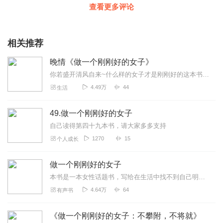
查看更多评论
相关推荐
晚情《做一个刚刚好的女子》
你若盛开清风自来~什么样的女子才是刚刚好的这本书会告诉你答案。一个刚刚好的女子，应该是不攀附不将就的，应该是不迷茫不低头的，应该是不虚荣不浮躁的，应该是不自卑...
4.49万
44
生活
49.做一个刚刚好的女子
自己读得第四十九本书，请大家多多支持
1270
15
个人成长
做一个刚刚好的女子
本书是一本女性话题书，写给在生活中找不到自己明确定位的女孩。书中涵盖了成长、修养、爱情、婚姻、家庭、事业等诸多方面，用小故事讲述大道理，故事取材真实，贴近生活。
4.64万
64
有声书
《做一个刚刚好的女子：不攀附，不将就》