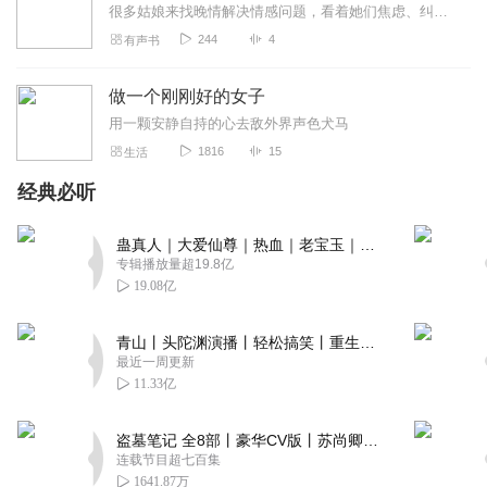
很多姑娘来找晚情解决情感问题，看着她们焦虑、纠结、担忧的样子，她希望能用自己的文字带她们走出困境，找回自己，以自己喜欢的方式过一生。亲爱的姑娘，愿我们的成长，不...
244
4
有声书
做一个刚刚好的女子
用一颗安静自持的心去敌外界声色犬马
1816
15
生活
经典必听
蛊真人｜大爱仙尊｜热血｜老宝玉｜多人VIP免费有声剧
专辑播放量超19.8亿
19.08亿
青山丨头陀渊演播丨轻松搞笑丨重生穿越丨古代权谋丨VIP免费 | 多人有声剧
最近一周更新
11.33亿
盗墓笔记 全8部丨豪华CV版丨苏尚卿&边江 领衔 多人有声剧丨冠声文化丨南派三叔
连载节目超七百集
1641.87万