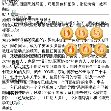
用户评论
4个关键步骤画思维导图，巧用颜色和图像，化繁为简，效率
翻倍
9.1万播放|08:35
呆叔讲故事
如何用xmind中绘制思维导图
十分喜欢听，大大的五星好评 主播辛苦了，我会向朋友
创始人应用领域应用场景笔记思维导图在中国世界思维导图锦
标赛TA说
创始人
们推荐你的专辑的，加油！
到
东尼·博赞（Tony Buzan），他因创建了“思维导图”而以大脑
先生闻名国际，成为了英国头脑基金会的总裁，身兼国际奥运
教练与运动员的顾问、也担任英国奥运划船队及西洋棋队的顾
我专辑回个五星好评吧，感谢
问；又被遴选为国际心理学家委员会的会员，是“心智文化概
念”的创作人，也是“世界记忆冠军协会”的创办人，发起心智
回复
奥运组织，致力于帮助有学习障碍者，同时也拥有全世界最高
2023-04-19
创造力IQ的头衔。截至1993年，东尼·博赞已经出版了二十本
1
书，包括十九本关于头脑、创意和学习的专著，以及一本诗
查看更多评论
集。“思维导图”现如今已经成为一个耳熟能详的名字，事实
上，它已经成为一个全球现象：“思维导图”系列图书迄今已被
翻译成35种语言，风靡200多个国家；系列图书包括《思维导
相关推荐
图》、《超级记忆》、《启动大脑》、《快速阅读》和《博赞
学习技巧》。
共8张