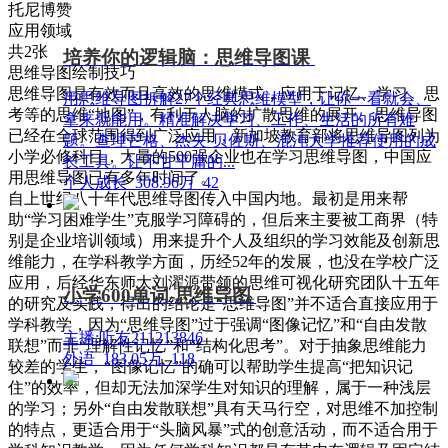
托尼博赞
应用领域
共2张
培养你的逻辑脑：思维导图课
思维导图绘制技巧
思维导图是有效而且高效的思维模式，应用于记忆、学习、思
用思维导图拆解27个经典思维模型，让你一看就会、
考等的思维“地图”，有利于人脑的扩散思维的展开。思维导图
拿来就能用。精准解决学习、工作、生活的所有难
已经在全球范围得到广泛应用，新加坡教育部将思维导图列为
题。查理芒格、杰夫·贝佐斯、混沌大学推荐使用的成
小学必修科目，大量的500强企业也在学习思维导图，中国应
长工具。让不甘平庸的...
用思维导图已有多年时间了。
个人成长
308.96万
42
自上世纪八十年代思维导图传入中国内地。最初是用来帮
助“学习困难学生”克服学习障碍的，但后来主要被工商界（特
别是企业培训领域）用来提升个人及组织的学习效能及创新思
维能力，在学科教学方面，历经52年的发展，也没在学校广泛
应用，后经华东师大刘濯源带领的思维可视化研究团队十五年
小学600单词-思维导图
的研究及实践，得出的结论是“思维导图”并不适合直接应用于
学科教学，因为“思维导图”过于强调“图像记忆”和“自由发散
主播:听友211213846
联想”而非“理解性记忆”和“结构化思考”。对于抽象思维能力
外语
183.05万
118
较差的学生，“图像记忆”的确可以帮助学生提高“把知识记
住”的效率，但却无法加深学生对知识的理解，属于一种浅层
的学习；另外“自由发散联想”具有天马行空，对思维不加控制
的特点，更适合用于“头脑风暴”式的创意活动，而不适合用于