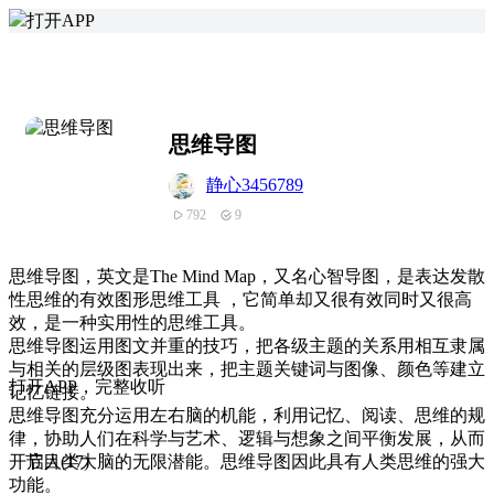
打开APP
思维导图
静心3456789
792
9
思维导图，英文是The Mind Map，又名心智导图，是表达发散
性思维的有效图形思维工具 ，它简单却又很有效同时又很高
效，是一种实用性的思维工具。
思维导图运用图文并重的技巧，把各级主题的关系用相互隶属
与相关的层级图表现出来，把主题关键词与图像、颜色等建立
打
开
A
P
P，完整收听
记忆链接。
思维导图充分运用左右脑的机能，利用记忆、阅读、思维的规
律，协助人们在科学与艺术、逻辑与想象之间平衡发展，从而
开启人类大脑的无限潜能。思维导图因此具有人类思维的强大
节目(17)
功能。