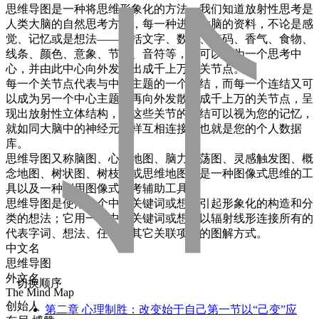
思维导图是一种将思维形象化的方法。我们知道放射性思考是
人类大脑的自然思考方式，每一种进入大脑的资料，不论是感
觉、记忆或是想法——包括文字、数字、符码、香气、食物、
线条、颜色、意象、节奏、音符等，都可以成为一个思考中
心，并由此中心向外发散出成千上万的关节点。
每一个关节点代表与中心主题的一个连结，而每一个连结又可
以成为另一个中心主题，再向外发散出成千上万的关节点，呈
现出放射性立体结构，而这些关节的连结可以视为您的记忆，
就如同大脑中的神经元一样互相连接，也就是您的个人数据
库。
思维导图又称脑图、心智地图、脑力激荡图、灵感触发图、概
念地图、树状图、树枝图或思维地图，是一种图像式思维的工
具以及一种利用图像式思考辅助工具。
思维导图是使用一个中央关键词或想法引起形象化的构造和分
类的想法；它用一个中央关键词或想法以辐射线形连接所有的
代表字词、想法、任务或其它关联项目的图解方式。
中文名
思维导图
外文名
切换顺序
The Mind Map
创始人
第二章 心理制胜：改变始于自己第一节以“己变”应