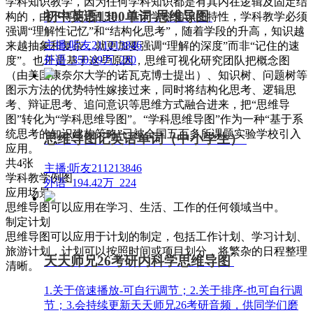
学科知识教学，因为任何学科知识都是有其内在逻辑及固定结
初中英语1500单词-思维导图
构的，由不得胡思乱想。基于学科知识的特性，学科教学必须
强调“理解性记忆”和“结构化思考”，随着学段的升高，知识越
主播:听友211213846
来越抽象和复杂，就更加要强调“理解的深度”而非“记住的速
外语
350.69万
280
度”。也正是基于这些原因，思维可视化研究团队把概念图
（由美国康奈尔大学的诺瓦克博士提出）、知识树、问题树等
图示方法的优势特性嫁接过来，同时将结构化思考、逻辑思
考、辩证思考、追问意识等思维方式融合进来，把“思维导
图”转化为“学科思维导图”。“学科思维导图”作为一种“基于系
统思考的知识建构策略”已被全国五百多所课题实验学校引入
思维导图记英语单词（中小学生）
应用。
共4张
主播:听友211213846
学科教学例图
外语
194.42万
224
应用场景
思维导图可以应用在学习、生活、工作的任何领域当中。
制定计划
思维导图可以应用于计划的制定，包括工作计划、学习计划、
旅游计划，计划可以按照时间或项目划分，将繁杂的日程整理
天天师兄26考研内科学思维导图
清晰。
1.关于倍速播放-可自行调节；2.关于排序-也可自行调
节；3.会持续更新天天师兄26考研音频，供同学们磨