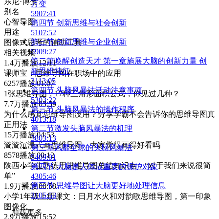
东尼·博赞
万变
别名
59
07:41
心智导图
第四节 创新思维与社会创新
用途
51
07:52
第三节 创新思维与企业创新
图像式思考的辅助工具
59
09:27
相关视频
第二篇唤醒创造天才 第一章施展大脑的创新力量 创
1.4万播放|12:11
新思维特征
课师宝：思维导图在职场中的应用
21
13:05
6257播放|01:07
第四节 头脑风暴法活动注意事项
1张思维导图，17种三角形面积公式，你见过几种？
53
03:22
7.7万播放|03:59
第三节 头脑风暴法的操作程序
为什么感觉思维导图没用？分享学霸不会告诉你的思维导图真
40
13:18
正用法
第二节激发头脑风暴法的机理
15万播放|04:53
38
03:13
漩漩沉浸式画思维导图，大家觉得画得好看吗
第三章风靡全球的头脑风暴法
8578播放|00:12
54
09:01
陕西小学生熟练用思维导图总结知识点，“对于我们来说很简
第四节 大脑是人体最重要的保护对象
单”
43
05:46
第三节 思维导图让大脑更好地处理信息
1.9万播放|00:58
31
05:53
小学1年级上册课文：日月水火和对韵歌思维导图，第一印象
图像化
加载更多
2.9万播放|15:52