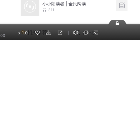
小小朗读者 | 全民阅读
311
相关推荐
x
1.0
换一批
:00
李哪吒上学记｜稀里糊
涂一年级&神神气气二年
级
东海小学广播站
跟着成语去旅游（全）
转身遇见童立方
米小圈上学记:一二三年
级 | 畅销出版物
米小圈
成语故事 | 小学生必备
中国成语故事
小恐龙故事乐园