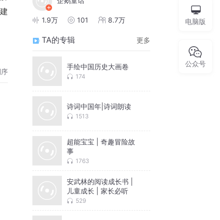
企鹅童话
建
1.9万
101
8.7万
电脑版
TA的专辑
更多
公众号
手绘中国历史大画卷
倒序
174
诗词中国年|诗词朗读
1513
超能宝宝 | 奇趣冒险故
事
1763
安武林的阅读成长书 |
儿童成长 | 家长必听
529