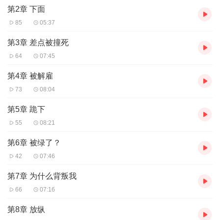
第2章 下面
85
05:37
第3章 差点被撞死
64
07:45
第4章 被解雇
73
08:04
第5章 跪下
55
08:21
第6章 被绿了？
42
07:46
第7章 为什么背叛我
66
07:16
第8章 放纵