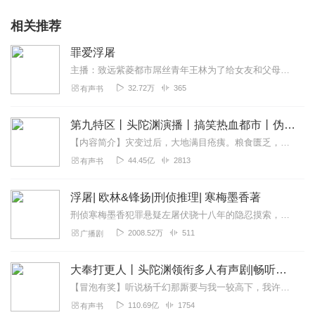
相关推荐
罪爱浮屠
主播：致远紫菱都市屌丝青年王林为了给女友和父母更好的生活，他独自一人在城市里打拼着，当面对漂亮女友的背叛，诸多的逆境，他会做出怎样的选择？在这个人性浮躁争名...
32.72万
365
有声书
第九特区丨头陀渊演播丨搞笑热血都市丨伪戒丨VIP免费多人有声剧
【内容简介】灾变过后，大地满目疮痍。粮食匮乏，资源紧俏，局势混乱……一位从待规划区杀出来的青年，背对着漫天黄沙，孤身来到九区谋生，却不曾想偶然结识三五好友，一念...
44.45亿
2813
有声书
浮屠| 欧林&锋扬|刑侦推理| 寒梅墨香著
刑侦寒梅墨香犯罪悬疑左屠伏骁十八年的隐忍摸索，十八年的痛不欲生，经历了生离死别、遗弃和折磨，一切困苦都没能阻止左屠寻找真相和复仇的决心。可是当遇...
2008.52万
511
广播剧
大奉打更人丨头陀渊领衔多人有声剧|畅听全集|王鹤棣、田曦薇主演影视剧原著|卖报小郎君
【冒泡有奖】听说杨千幻那厮要与我一较高下，我许七安要开始装叉了！快进入声音播放页戳下方输入框，冒个泡偷偷告诉我，我要用哪些诗词才能胜过他？说得好的，有赏！202...
110.69亿
1754
有声书