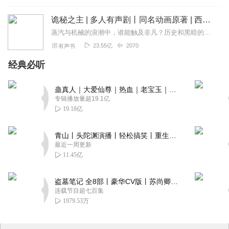
诡秘之主 | 多人有声剧丨同名动画原著 | 西幻克苏鲁 | 乌贼作品
蒸汽与机械的浪潮中，谁能触及非凡？历史和黑暗的迷雾里，又是谁在耳语？我从诡秘中醒来，睁眼看见这个世界：枪械，大炮，巨舰，飞空艇，差分机；魔药，占卜，诅咒，倒吊人...
23.55亿
2070
有声书
经典必听
蛊真人｜大爱仙尊｜热血｜老宝玉｜多人VIP免费有声剧
专辑播放量超19.1亿
19.18亿
青山丨头陀渊演播丨轻松搞笑丨重生穿越丨古代权谋丨VIP免费 | 多人有声剧
最近一周更新
11.45亿
盗墓笔记 全8部丨豪华CV版丨苏尚卿&边江 领衔 多人有声剧丨冠声文化丨南派三叔
连载节目超七百集
1979.53万