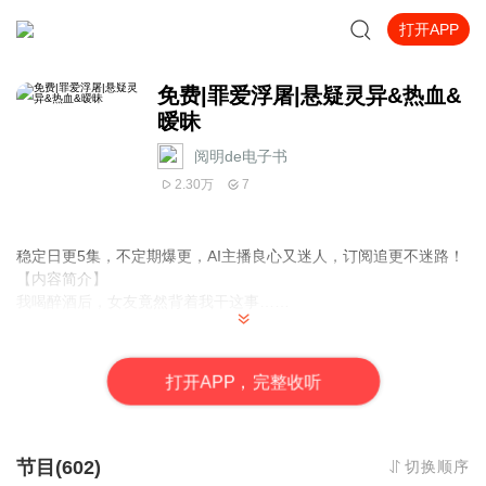
打开APP
免费|罪爱浮屠|悬疑灵异&热血&
暧昧
阅明de电子书
2.30万
7
稳定日更5集，不定期爆更，AI主播良心又迷人，订阅追更不迷路！
【内容简介】
我喝醉酒后，女友竟然背着我干这事……
【作者介绍】
作者：叫我道哥
打
开
A
P
P，完整收听
节目(602)
切换顺序