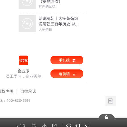
（紫襟演播）
有声的紫襟
话说清朝丨大宇茶馆细
说清朝三百年历史|从努
尔哈赤到末代皇帝溥仪|
大宇茶馆
康熙雍正乾隆
手机端
企业版
电脑端
员工学习，企业买单
版权声明
自律承诺
：400-838-5616
x
1.0