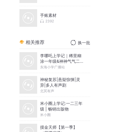
手账素材
2392
相关推荐
换一批
李哪吒上学记｜稀里糊
涂一年级&神神气气二年
级
东海小学广播站
神秘复苏|悬疑惊悚|灵
异|多人有声剧
北冥有声
米小圈上学记:一二三年
级 | 畅销出版物
米小圈
摸金天师【第一季】