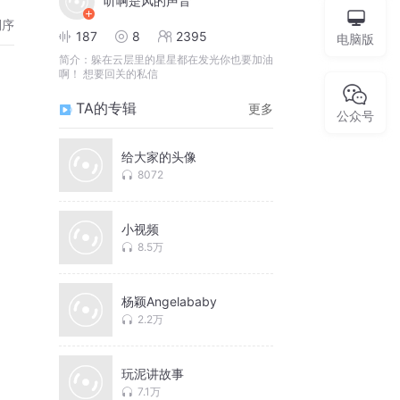
听啊是风的声音
倒序
187
8
2395
电脑版
简介：
躲在云层里的星星都在发光你也要加油
啊！ 想要回关的私信
TA的专辑
更多
公众号
给大家的头像
8072
小视频
8.5万
杨颖Angelababy
2.2万
玩泥讲故事
7.1万