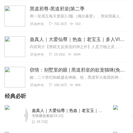
回复
2022-12-03
4
黑道邪尊-黑道邪皇|第二季
周一至周五每天更新2-3集（偶尔暴更），周末陪家人（更新不定）。是堕落，还是龙腾九天？一样的黑道故事，不一样的黑道感觉……面对阴谋，看主角如何一步步成长...
听友205824201
702.16万
310
有声书
好听，主播辛苦了，就是主角老婆太多了，不太喜欢
回复
2023-07-16
3
蛊真人｜大爱仙尊｜热血｜老宝玉｜多人VIP免费有声剧
内容简介【黑暗文反派流封神之作】人是万物之灵，蛊是天地真精。一个穿越者不断重生的故事。一个养蛊、炼蛊、用蛊的奇特世界。配音组（男角色）老宝玉旁白...
听友189875898
19.15亿
3434
有声书
大哥，还继续更吗。。。。。
回复
2023-05-07
3
窃情：别墅里的眼 | 黑道邪皇的欲宠猫咪(免费)
她，二十世纪响赋盛名神偷。他，黑道军火集团的神秘霸主。初遇，他被黑帮头目关在笼子里，一丝不挂的任人观赏。一张勾魂野性十足的脸。一身慵懒如猫的气息。一双狭长...
木林芝
108.16万
694
有声书
就是冲主播的声音来听的，狂枭比这个更好听
经典必听
回复
2023-03-26
3
听友191781759
蛊真人｜大爱仙尊｜热血｜老宝玉｜多人VIP免费有声剧
专辑播放量超19.1亿
哥哥啊，更快点 ，剧情紧凑
19.15亿
回复
2023-03-10
3