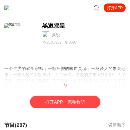
打开APP
黑道邪皇
肃说
210.82万
3587
一个年少的武学宗师；一颗压抑的嗜血灵魂；一场爱人的惨死悲
剧；一把挥起的暴怒屠刀。为了爱情，平淡的少年疯狂杀戮！为了
生存，复活的**怒制囚牢！为了亲人，不甘的灵魂涉入黑道！为了荣
耀，强悍的主角为国而战！他，外号血鹰，一个拥有八十名全国最
可怕死囚的少年，一个带着GJ密令制霸黑道的死囚，一个统领巅峰
杀手集团征战世界的王者。黑道之上，生命之中，一路走来，一路
打
开
A
P
P，完整收听
飘血！
节目(287)
切换顺序