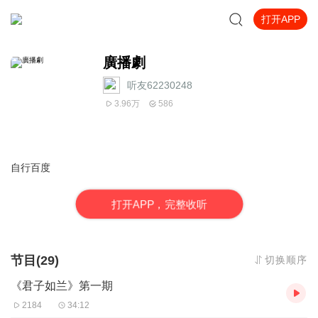
打开APP
廣播劇
听友62230248
3.96万
586
自行百度
打
开
A
P
P，完整收听
节目(29)
切换顺序
《君子如兰》第一期
2184
34:12