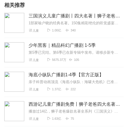
相关推荐
三国演义儿童广播剧丨四大名著丨狮子老爸历史故事
1部家喻户晓的经典名著。150集精彩绝伦的听觉盛宴。听名著，和听故事一样精彩！一起聆听耳朵里的三国故事，感悟中华经典！
1.00亿
340
儿童
少年黑客｜精品科幻广播剧 1-5季
第5季已完结。第6季已在新专辑中发布。请移步新专辑：《少年黑客第6季——量子行动与差分机的网军灭绝计划》第5季的故事我们讲到核潜艇在大爆炸之后不见踪影，GMK也...
5675.37万
105
儿童
海底小纵队广播剧1-4季【官方正版】
亲子科普动画顶流《海底小纵队：海啸大危机》已准备就绪，邀您开启全家总动员！5月1日，电影院见！上新推荐戳《海底小纵队第九季》，抢先收听第九季全新故事！《海底小...
1.37亿
222
儿童
西游记儿童广播剧免费丨狮子老爸四大名著国学经典神话
播放过14亿，狮子老爸爆款名著全系列《三国演义》儿童广播剧全集>>点我直听《西游记》儿童广播剧全集>>点我直听《水浒传》广播剧全集>>点我直听《封神演义》广播剧...
1.63亿
75
儿童