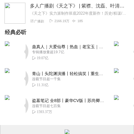
多人广播剧《天之下》 | 紫襟、沈磊、叶清、于朦胧领衔
《天之下》实力派制作班底2022年度新作！历史/权谋/军事大戏《夜不收：大明兵王》已上线。明朝最神秘的特种侦察部队，为何战功赫赫，却鲜为人知？点击书名即可收听！...
2166.19万
185
广播剧
经典必听
蛊真人｜大爱仙尊｜热血｜老宝玉｜多人VIP免费有声剧
专辑播放量超19.7亿
19.07亿
青山丨头陀渊演播丨轻松搞笑丨重生穿越丨古代权谋丨VIP免费 | 多人有声剧
连载节目超一千集
11.31亿
盗墓笔记 全8部丨豪华CV版丨苏尚卿&边江 领衔 多人有声剧丨冠声文化丨南派三叔
连载节目超七百集
1593.37万