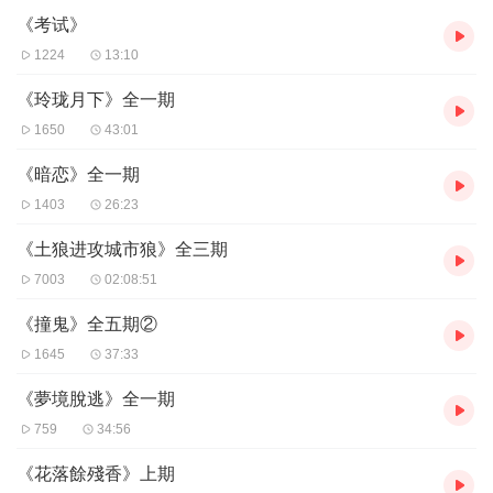
《考试》
1224
13:10
《玲珑月下》全一期
1650
43:01
《暗恋》全一期
1403
26:23
《土狼进攻城市狼》全三期
7003
02:08:51
《撞鬼》全五期②
1645
37:33
《夢境脫逃》全一期
759
34:56
《花落餘殘香》上期