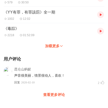
579
30:50
《YY有罪，有罪該罰》全一期
1002
12:02
《毒踪》
2218
01:52:09
加载更多
用户评论
昆仑山蚂蚁
声音很美丽，情景很动人，喜欢！
回复
2020-02-10
2
查看更多评论