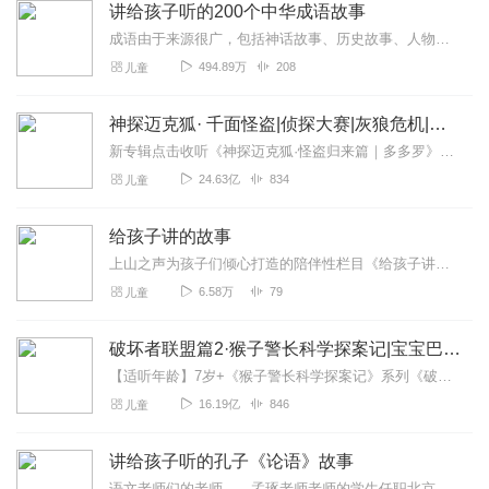
讲给孩子听的200个中华成语故事
成语由于来源很广，包括神话故事、历史故事、人物典故、古代诗文等等，往往不能从字面上看出它的本意，只有知道它的来历，才能明白它的含义，也才能在我们的语言和文字中使...
494.89万
208
儿童
神探迈克狐· 千面怪盗|侦探大赛|灰狼危机|多多罗
新专辑点击收听《神探迈克狐·怪盗归来篇｜多多罗》！！！>>>点击进入主播橱窗购买《神探迈克狐》系列图书吧!<<<多多罗故事【点击前往】收听多多罗其他好玩有趣的故...
24.63亿
834
儿童
给孩子讲的故事
上山之声为孩子们倾心打造的陪伴性栏目《给孩子讲的故事》，跟孩子们在故事中一同成长！主播：雪瑶、老布叔叔更多精彩内容，请关注公众号：上山之声
6.58万
79
儿童
破坏者联盟篇2·猴子警长科学探案记|宝宝巴士故事
【适听年龄】7岁+《猴子警长科学探案记》系列《破坏者联盟篇1·猴子警长科学探案记》>>>《破坏者联盟篇2·猴子警长科学探案记》>>>《破坏者联盟篇3·猴子警长科...
16.19亿
846
儿童
讲给孩子听的孔子《论语》故事
语文老师们的老师——孟琢老师老师的学生任职北京四中、人大附中、师大二附中、史家胡同小学等重点学校在《北京师范大学学报》、《古汉语研究》、《人民日报》、《光明日报...