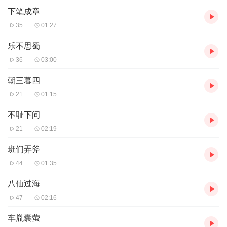
下笔成章
35
01:27
乐不思蜀
36
03:00
朝三暮四
21
01:15
不耻下问
21
02:19
班们弄斧
44
01:35
八仙过海
47
02:16
车胤囊萤