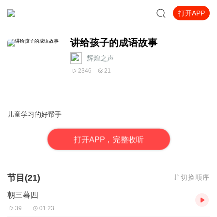
打开APP
讲给孩子的成语故事
辉煌之声
2346
21
儿童学习的好帮手
打
开
A
P
P，完整收听
节目(21)
切换顺序
朝三暮四
39
01:23