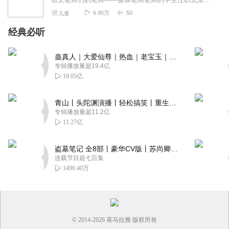
6.95万
50
儿童
经典必听
蛊真人｜大爱仙尊｜热血｜老宝玉｜多人VIP免费有声剧
专辑播放量超19.4亿
19.05亿
青山丨头陀渊演播丨轻松搞笑丨重生穿越丨古代权谋丨VIP免费 | 多人有声剧
专辑播放量超11.2亿
11.27亿
盗墓笔记 全8部丨豪华CV版丨苏尚卿&边江 领衔 多人有声剧丨冠声文化丨南派三叔
连载节目超七百集
1490.40万
© 2014-
2026
喜马拉雅 版权所有