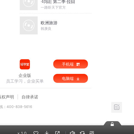
·印囧| 第二季·拉囧
一路听天下官方
欧洲旅游
韩庚良
手机端
企业版
电脑端
员工学习，企业买单
版权声明
自律承诺
：400-838-5616
x
1.0