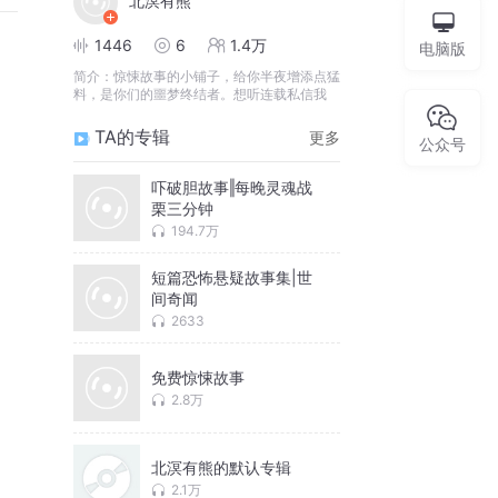
北溟有熊
1446
6
1.4万
电脑版
简介：
惊悚故事的小铺子，给你半夜增添点猛
料，是你们的噩梦终结者。想听连载私信我
TA的专辑
更多
公众号
吓破胆故事‖每晚灵魂战
栗三分钟
194.7万
短篇恐怖悬疑故事集|世
间奇闻
2633
免费惊悚故事
2.8万
北溟有熊的默认专辑
2.1万