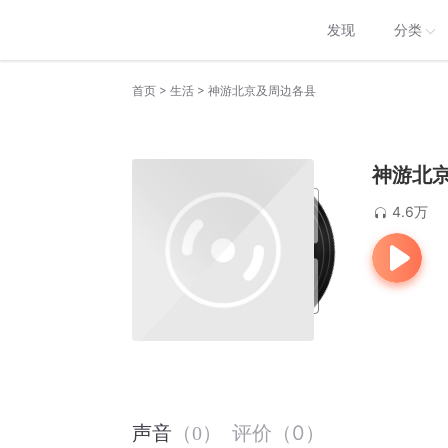
发现
分类
>
>
首页
生活
神游北京及周边各县
神游北
4.6万
评价
（
0
）
声音
（
0
）