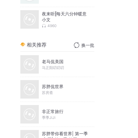
夜来听‖每天六分钟暖意
小文
4960
相关推荐
换一批
老马侃美国
马正阳叨叨叨
苏胖侃世界
苏房斋
非正常旅行
季季JiJi
苏胖带你看世界| 第一季