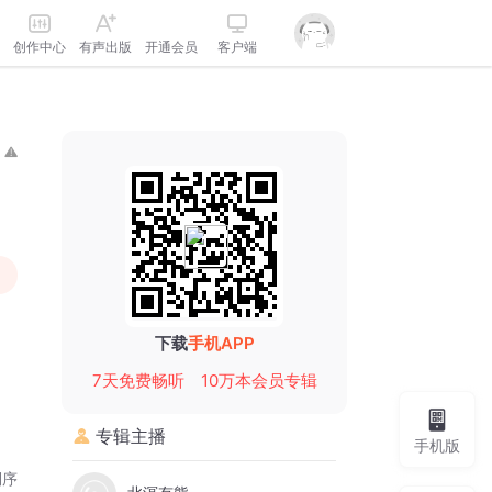
创作中心
有声出版
开通会员
客户端
下载
手机APP
7天免费畅听
10万本会员专辑
专辑主播
手机版
倒序