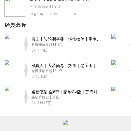
主播:魔法师阿拉蕾
395
10
有声书
经典必听
青山丨头陀渊演播丨轻松搞笑丨重生穿越丨古代权谋丨VIP免费 | 多人有声剧
专辑播放量超11.3亿
11.35亿
蛊真人｜大爱仙尊｜热血｜老宝玉｜多人VIP免费有声剧
专辑播放量超19.1亿
19.11亿
盗墓笔记 全8部丨豪华CV版丨苏尚卿&边江 领衔 多人有声剧丨冠声文化丨南派三叔
连载节目超七百集
1719.25万