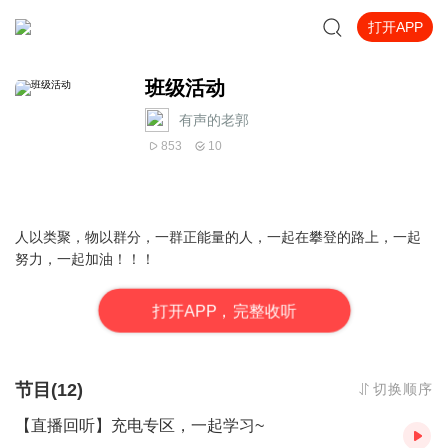
打开APP
班级活动
有声的老郭
853
10
人以类聚，物以群分，一群正能量的人，一起在攀登的路上，一起
努力，一起加油！！！
打
开
A
P
P，完整收听
节目(12)
切换顺序
【直播回听】充电专区，一起学习~