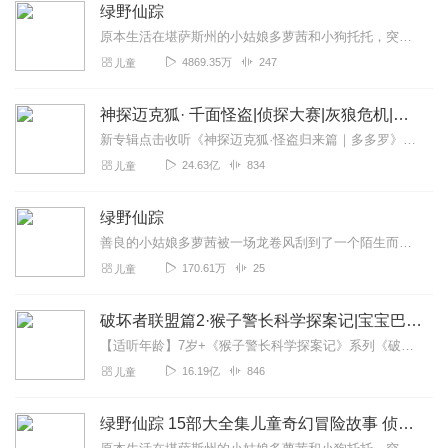
绿野仙踪
原本生活在堪萨斯州的小姑娘多萝茜和小狗托托，突然被一阵威力无比的龙卷风吹到了异国他乡——奥芝国。多萝茜渴望回到家乡，回到疼她爱她的爱姆婶婶和亨利叔叔身边。为此她...
4869.35万
247
儿童
神探迈克狐· 千面怪盗|侦探大赛|灰狼危机|多多罗
新专辑点击收听《神探迈克狐·怪盗归来篇｜多多罗》！！！>>>点击进入主播橱窗购买《神探迈克狐》系列图书吧!<<<多多罗故事【点击前往】收听多多罗其他好玩有趣的故...
24.63亿
834
儿童
绿野仙踪
善良的小姑娘多萝茜被一场龙卷风刮到了一个陌生而神奇的国度——奥兹国，并迷失了回家的路。在那里，她陆续结识了没脑子的稻草人、没爱心的铁皮人和胆小的狮子，他们为了实...
170.61万
25
儿童
破坏者联盟篇2·猴子警长科学探案记|宝宝巴士故事
【适听年龄】7岁+《猴子警长科学探案记》系列《破坏者联盟篇1·猴子警长科学探案记》>>>《破坏者联盟篇2·猴子警长科学探案记》>>>《破坏者联盟篇3·猴子警长科...
16.19亿
846
儿童
绿野仙踪 15部大全集儿童奇幻冒险故事 侦探探险