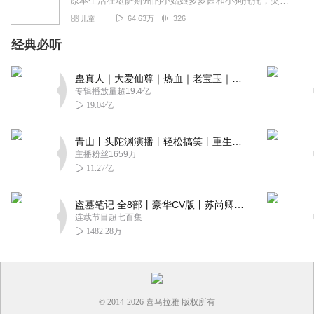
原本生活在堪萨斯州的小姑娘多萝茜和小狗托托，突然被一阵威力无比的龙卷风吹到了异国他乡——奥芝国。多萝茜渴望回到家乡，回到疼她爱她的爱姆婶婶和亨利叔叔身边。为此她...
64.63万
326
儿童
经典必听
蛊真人｜大爱仙尊｜热血｜老宝玉｜多人VIP免费有声剧
专辑播放量超19.4亿
19.04亿
青山丨头陀渊演播丨轻松搞笑丨重生穿越丨古代权谋丨VIP免费 | 多人有声剧
主播粉丝1659万
11.27亿
盗墓笔记 全8部丨豪华CV版丨苏尚卿&边江 领衔 多人有声剧丨冠声文化丨南派三叔
连载节目超七百集
1482.28万
© 2014-
2026
喜马拉雅 版权所有