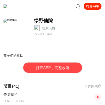
打开APP
绿野仙踪
雪原天梅
2624
8
孩子们的童话
打
开
A
P
P，完整收听
节目(41)
切换顺序
作者简介
65
04:22