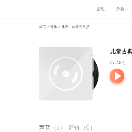
发现
分类
>
>
首页
音乐
儿童古典音乐欣赏
儿童古
2.8万
评价
（
0
）
声音
（
0
）