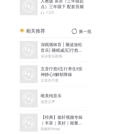
人教版 英语（三年级起
点）三年级下 配套音频
1.2万
相关推荐
换一批
深眠颂钵音 | 脑波放松
音乐| 睡眠减压|疗愈冥
想
沫沫音乐剧场
五音疗愈Ⅱ五行养生Ⅱ安
神静心Ⅱ解郁降燥
太音生疗愈
唯美纯音乐
远意之声
【经典】懿轩视频专辑
｜丰富｜美好｜能量｜
创新
段懿轩Andy