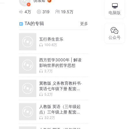
悦读烩
4万
319
19.5万
电脑版
TA的专辑
更多
公众号
五行养生音乐
100.6万
西方哲学3000年 | 解读
影响世界的哲学思想
2.7万
冀教版 义务教育教科书·
英语七年级下册 配套音
频
5.2万
人教版 英语（三年级起
点）三年级上册 配套音
频
32.2万