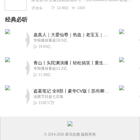
12.45亿
1333
音乐
经典必听
蛊真人｜大爱仙尊｜热血｜老宝玉｜多人VIP免费有声剧
专辑播放量超19.5亿
19.05亿
青山丨头陀渊演播丨轻松搞笑丨重生穿越丨古代权谋丨VIP免费 | 多人有声剧
专辑播放量超11.2亿
11.28亿
盗墓笔记 全8部丨豪华CV版丨苏尚卿&边江 领衔 多人有声剧丨冠声文化丨南派三叔
连载节目超七百集
1528.57万
© 2014-
2026
喜马拉雅 版权所有