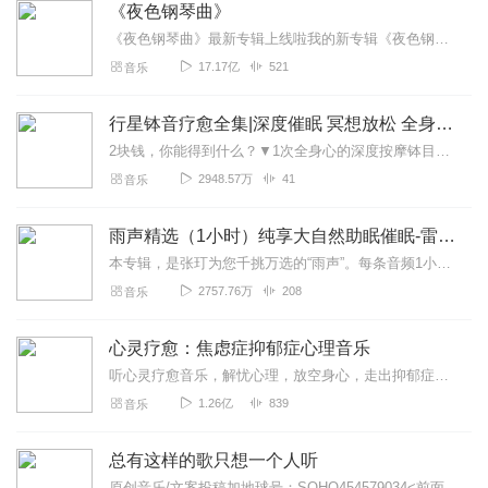
《夜色钢琴曲》
《夜色钢琴曲》最新专辑上线啦我的新专辑《夜色钢琴曲最新专辑》（点击跳转）已经上线，新专辑是《夜色钢琴曲》的升级版，我精选了诸多经典原创作品与大家分享，愿未来...
17.17亿
521
音乐
行星钵音疗愈全集|深度催眠 冥想放松 全身心深度按摩
2块钱，你能得到什么？▼1次全身心的深度按摩钵目前已广泛地被应用于美容Spa和按摩养生馆的疗程中，许多疗愈师使用铜钵在身体上，发现5分钟铜钵按摩的深度放松，效...
2948.57万
41
音乐
雨声精选（1小时）纯享大自然助眠催眠-雷雨声，下雨
本专辑，是张玎为您千挑万选的“雨声”。每条音频1小时，中间没有打扰。有轻柔细雨、淅淅沥沥；雨滴入水，滴答作响；隐隐雷声，隆隆为伴；流水潺潺，映入耳畔。这里没有音...
2757.76万
208
音乐
心灵疗愈：焦虑症抑郁症心理音乐
听心灵疗愈音乐，解忧心理，放空身心，走出抑郁症、焦虑症、恐惧症等情绪困扰。疗愈音乐=心灵养生最有效的聆听建议：步骤一、选择安静的环境，闭目静卧或坐。步骤二、根据...
1.26亿
839
音乐
总有这样的歌只想一个人听
原创音乐/文案投稿加地球号：SOHO454579034<前面英文是大写>带上你的音乐和故事与我们相遇..每一位小伙伴的经历都是我们创作的源头..