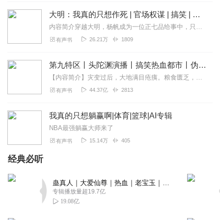
大明：我真的只想作死 | 官场权谋 | 搞笑 | 穿越 | 多人剧
内容简介穿越大明，杨帆成为一位正七品给事中，只要被老朱处死就能够回到现代走上人生巅峰，杨帆一下就乐了，开始疯狂死谏的作死过程。今天参大臣，明天参太子，后天参老...
26.21万
1809
有声书
第九特区丨头陀渊演播丨搞笑热血都市丨伪戒丨VIP免费多人有声剧
【内容简介】灾变过后，大地满目疮痍。粮食匮乏，资源紧俏，局势混乱……一位从待规划区杀出来的青年，背对着漫天黄沙，孤身来到九区谋生，却不曾想偶然结识三五好友，一念...
44.37亿
2813
有声书
我真的只想躺赢啊|体育|篮球|AI专辑
NBA最强躺赢大师来了
15.14万
405
有声书
经典必听
蛊真人｜大爱仙尊｜热血｜老宝玉｜多人VIP免费有声剧
专辑播放量超19.7亿
19.08亿