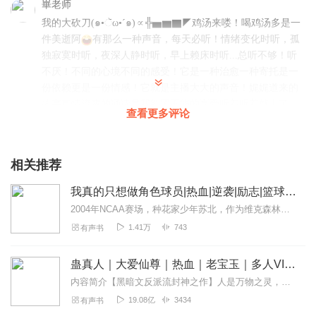
崋老师
我的大砍刀(๑•ૅω•´๑)∝╬▅▆▇◤鸡汤来喽！喝鸡汤多是一
件美逝阿
有那么一种声音，每天必听！情绪变化时听，孤
独寂寞时听，夜深人静时听，早上赖床时听...总听不够！听
不厌！不同的心境不同的感受！它是一种治愈一种寄托是一
份依赖更是一份情感！它就是主播大大的声音！娓娓道来的
故事真情流露的诵读是我欲罢不能的享受听着听着就上了
查看更多评论
头，不知不觉就入了心❤~主播大大自信,大方，声音富有磁性
朗读的声情并茂，极富表现力，把作品的思维情感表现的淋
漓尽致节奏感掌握的准确平铺直叙波动井然有序，使人在你
相关推荐
优美的声音中得到了美的享受！！永远支持主播大大！！！
黑夜来临，听一首温雅磁性的声音朗诵出来的优美的诗歌，
我真的只想做角色球员|热血|逆袭|励志|篮球运动|竞技
心可以
2004年NCAA赛场，种花家少年苏北，作为维克森林大学的替补前锋，心中满是羞愧。面对爱斯基摩犬队的罗伊和内特·罗宾逊，他临危受命，肩负防守罗伊的重任。凭借精准...
回复
2023-03-08
1
1.41万
743
有声书
WhiteAlbum
蛊真人｜大爱仙尊｜热血｜老宝玉｜多人VIP免费有声剧
披着做游戏皮的垃圾怡情小说，
内容简介【黑暗文反派流封神之作】人是万物之灵，蛊是天地真精。一个穿越者不断重生的故事。一个养蛊、炼蛊、用蛊的奇特世界。配音组（男角色）老宝玉旁白...
回复
2023-03-22
7
19.08亿
3434
有声书