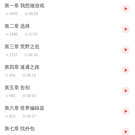
第一章 我想做游戏
3、如在充值／购买环节遇到问题，您可通过页面右上方按钮，将页
面分享至微信内使用微信支付完成购买。
3455
09:28
4、在购买过程中，如果您有任何问题，可以按以下步骤咨询在线客
服：
第二章 选择
第一步：您可在喜马拉雅APP【账号-联系客服】中咨询在线客服；
1490
07:57
第二步：如果您无法联系上APP内在线客服，可关注【喜马拉雅
APP】公众号，通过下方菜单栏里【我的-在线客服】咨询在线客
第三章 荒野之息
服；
1211
08:18
第三步：如果在线客服都未取得联系，也可拨打客服电话：400-
838-5850
第四章 速通之路
856
08:19
第五章 告别
681
08:13
第六章 世界编辑器
622
08:17
第七章 找外包