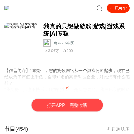
打开APP
我真的只想做游戏|游戏|游戏系
统|AI专辑
乡村小神医
3.06万
300
【作品简介】“陈先生，您的赞歌网络从一个游戏公司起步，现在已
经成为了市值上千亿，全球知名的高新科技企业，对此您有什么感
想？”
“我觉得一点也不快乐，现在的生活不是我想要的。我最开心的时候
是当初天天做游戏，挣点小钱花的时候。”英俊的陈先生满脸苦恼。
【作者简介】禾亍矢
打
开
A
P
P，完整收听
【购买须知】
1、本作品为付费有声书，前84集为免费试听，购买成功后，即可收
听，可下载重复收听。
2、版权归原作者所有，严禁翻录成任何形式，严禁在任何第三方平
节目(454)
切换顺序
台传播，违者将追究其法律责任。