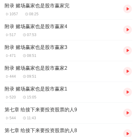
附录 赌场赢家也是股市赢家完
前为止没有被提及过的内容。作者认为股市就如同从一级打到十级
的游戏，技术、运气、风险和回报交织融合，他在这本书里分享了
1057
08:25
很多制胜秘诀，所有投资者将从这份股市“游戏攻略”中获得启发。
因其交易规模的巨大影响力，被称为“凭一己之力撬动日经指数的男
附录 赌场赢家也是股市赢家4
人”。
517
07:53
cis股票交易术
附录 赌场赢家也是股市赢家3
前言 获胜的方法很简单
471
08:51
第一章 不能战胜人性就无法赢得投资
第二章 在股市上，有大胆假设的人胜出
附录 赌场赢家也是股市赢家2
第三章 取得成功的重要一步是可以冷静地看待股市和自己
444
09:51
第四章 职业：交易工匠
第五章 游戏磨炼了我投资上需要的技能
附录 赌场赢家也是股市赢家1
第六章 我能成为亿万富翁是2ch的功劳
第七章 如果从现在开始炒股的话
520
15:05
附记 股票制胜的另类原因
第七章 给接下来要投资股票的人9
544
11:43
第七章 给接下来要投资股票的人8