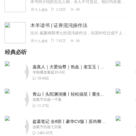
本书所介绍的五位人物，令人不可思议。他们均在最具挑战性的事业即股票交易中取得了巨大成功，并成为其中的顶级人物。之所以称他们为顶级高手，是因为这几位均纵横股市数十...
2.10万
49
个人成长
木羊读书 | 证券混沌操作法
比尔·威廉姆斯博士的混沌操作法，在国外经过成千上万交易者的实践，其无可置疑的有效性和巨大价值得到了验证。混沌操作法从上个世纪末以来就开始风靡美国，得到了众多投资...
7.61万
26
个人成长
经典必听
蛊真人｜大爱仙尊｜热血｜老宝玉｜多人VIP免费有声剧
专辑播放量超19.4亿
19.04亿
青山丨头陀渊演播丨轻松搞笑丨重生穿越丨古代权谋丨VIP免费 | 多人有声剧
连载节目超一千集
11.27亿
盗墓笔记 全8部丨豪华CV版丨苏尚卿&边江 领衔 多人有声剧丨冠声文化丨南派三叔
连载节目超七百集
1482.45万