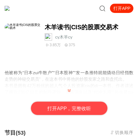
打开APP
木羊读书|CIS的股票交易术
cy木羊cy
3.85万
375
他被称为“日本zui牛散户”“日本股神”“发一条推特就能撬动日经指数
走势的神秘交易员”，在这本书中将他的炒股发家之路和盘托出。
本书是拥有42万粉丝的超人气个人投资家cis的di一本书。作者讲述
了赚取230亿日元的制胜逻辑、灵感源泉以及“对冲无用”“补仓是zui
差的技巧”等独特的投资哲学。上市后登顶日本亚马逊总榜，di1个月
销量突破12万册，成为被广泛谈论的热门投资类读物！
打
开
A
P
P，完整收听
作者在书中首次公布了他的交易手法与细节，总结了他在股市中如
何思考、如何应对、如何赚钱的例子，比如，从瑞穗证券乌龙指事
件爆赚6亿日元，以及通过有明确投资逻辑的假设思考的方式，“一
举赚取19亿日元”“一举赚取40亿日元”的具体细节。
节目(53)
切换顺序
这本书和至今为止的投资类书籍完全不一样，作者希望介绍一些目