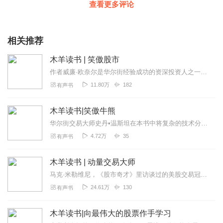
查看更多评论
相关推荐
木羊读书 | 笑傲股市
作者威廉·欧奈尔是华尔街经验成功的资深投资人之一，他21岁白手起家，30岁就买下纽约证券交易所的席次。欧奈尔在这本书中总结了他的选股模式CANSLIM，每一个...
11.80万
182
有声书
木羊读书|笑傲牛熊
华尔街交易大师史丹•温斯坦在本书中将复杂的技术分析简化为简单易行的操作系统，独创了阶段分析法。他将股价走势划分为四个阶段，指导读者在最简单的均线系统基础上把握股...
4.72万
35
有声书
木羊读书 | 动量交易大师
马克·米勒维尼，《股市奇才》里访谈过的美股交易冠军，曾经写过《股票魔法师》，《股票魔法师2：像冠军一样交易》，曾获美股交易冠军，他从几千美元起步，把他的个人交易...
24.61万
130
有声书
木羊读书|向最伟大的股票作手学习