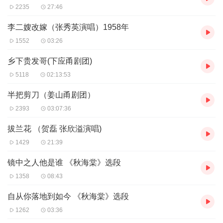
2235
27:46
李二嫂改嫁（张秀英演唱）1958年
1552
03:26
乡下贵发哥(下应甬剧团)
5118
02:13:53
半把剪刀（姜山甬剧团）
2393
03:07:36
拔兰花 （贺磊 张欣溢演唱)
1429
21:39
镜中之人他是谁 《秋海棠》选段
1358
08:43
自从你落地到如今 《秋海棠》选段
1262
03:36