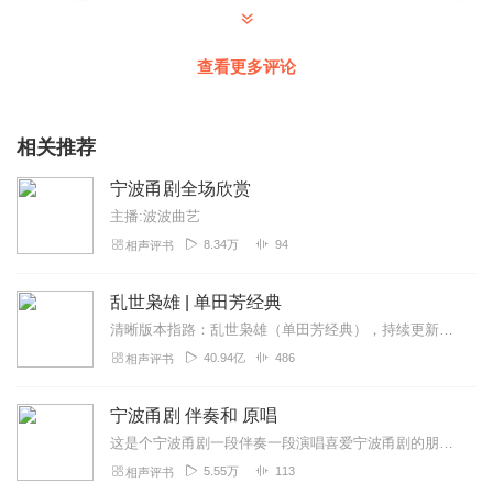
迷雾里的小刺猬
查看更多评论
求封面(｡･ω･｡)ﾉ♡
回复
2020-02-28
2
相关推荐
绿水青山_az
宁波甬剧全场欣赏
好听！甬剧需传承，后生要努力！
主播:波波曲艺
回复
2020-06-21
1
8.34万
94
相声评书
悠然桃蛋
乱世枭雄 | 单田芳经典
多上传些甬剧伴奏音乐
清晰版本指路：乱世枭雄（单田芳经典），持续更新中《乱世枭雄》讲的是东北王张作霖和其子少帅张学良的传奇故事，是著名评书艺术家单田芳先生根据大量的历史材料和广为流传...
回复
2019-10-13
1
40.94亿
486
相声评书
1564899ztkl
宁波甬剧 伴奏和 原唱
内容太少了再多点就可以了
这是个宁波甬剧一段伴奏一段演唱喜爱宁波甬剧的朋友爱好宁波甬剧的朋友请进来
回复
2019-11-22
1
5.55万
113
相声评书