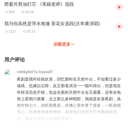
西窗共剪油灯芯 《美丽老师》选段
840
03:28
我与你虽然是萍水相逢 茶花女选段(沃幸康演唱)
1117
05:15
加载更多
用户评论
rz6bkp6ef7sc1ejunu87
甬剧是我年轻就欢喜，回忆那时在天然午台，不知看过多少
场戏，也难以记得，反正那老演员一一能叫得出，但是现在
年轻演员也不错，也会在新的天然午台去又观看，还有在电
視上星期六观看，总之那么多种唱腔，我就是欢喜甬剧，虽
然年快七十，但听那甬剧，仿佛心里年青了很多，一听就很
开心，对身体也很有帮助，谢谢你们这些为艺术奉献的演
员，我身为宁波人而感受幸福！
回复
2022-04-19
3