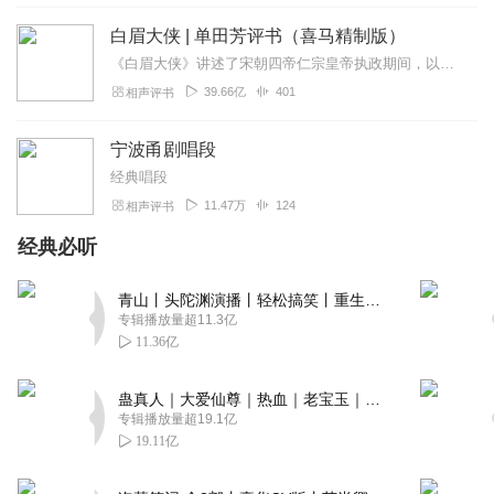
白眉大侠 | 单田芳评书（喜马精制版）
《白眉大侠》讲述了宋朝四帝仁宗皇帝执政期间，以徐良、白云瑞为书胆，包括七侠、大五义、小五义、小七杰等众开封府校尉，在八王赵德芳、包拯、颜查散等清官的支持下，为保...
39.66亿
401
相声评书
宁波甬剧唱段
经典唱段
11.47万
124
相声评书
经典必听
青山丨头陀渊演播丨轻松搞笑丨重生穿越丨古代权谋丨VIP免费 | 多人有声剧
专辑播放量超11.3亿
11.36亿
蛊真人｜大爱仙尊｜热血｜老宝玉｜多人VIP免费有声剧
专辑播放量超19.1亿
19.11亿