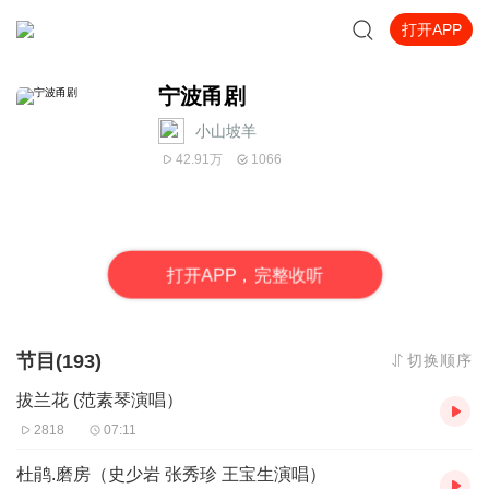
打开APP
宁波甬剧
小山坡羊
42.91万
1066
打
开
A
P
P，完整收听
节目(193)
切换顺序
拔兰花 (范素琴演唱）
2818
07:11
杜鹃.磨房（史少岩 张秀珍 王宝生演唱）