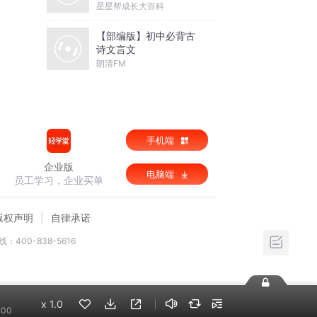
星星帮成长大百科
【部编版】初中必背古
诗文言文
朗清FM
手机端
企业版
电脑端
员工学习，企业买单
版权声明
自律承诺
：400-838-5616
x
1.0
:00