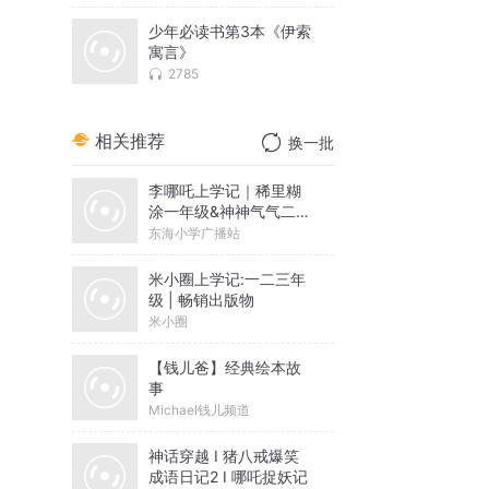
少年必读书第3本《伊索
寓言》
2785
相关推荐
换一批
李哪吒上学记｜稀里糊
涂一年级&神神气气二年
级
东海小学广播站
米小圈上学记:一二三年
级 | 畅销出版物
米小圈
【钱儿爸】经典绘本故
事
Michael钱儿频道
神话穿越 I 猪八戒爆笑
成语日记2 I 哪吒捉妖记