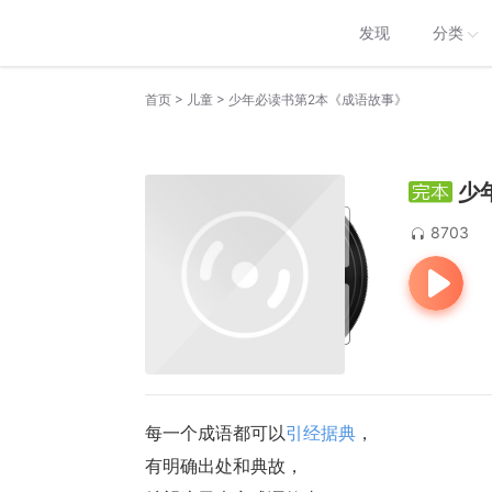
发现
分类
>
>
首页
儿童
少年必读书第2本《成语故事》
少
8703
每一个成语都可以
引经据典
，
有明确出处和典故，