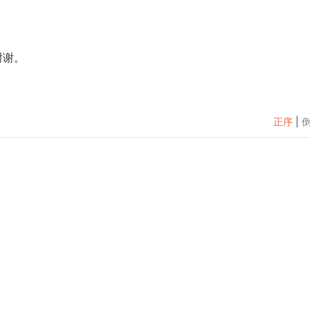
谢谢。
正序
|