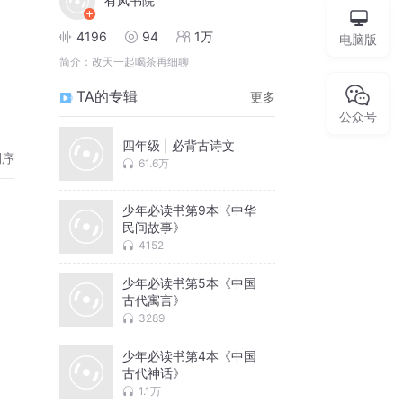
有风书院
4196
94
1万
电脑版
简介：
改天一起喝茶再细聊
TA的专辑
更多
公众号
四年级 | 必背古诗文
倒序
61.6万
少年必读书第9本《中华
民间故事》
4152
少年必读书第5本《中国
古代寓言》
3289
少年必读书第4本《中国
古代神话》
1.1万