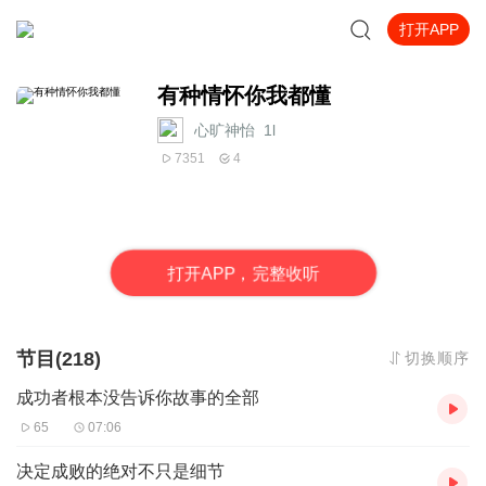
打开APP
有种情怀你我都懂
心旷神怡_1l
7351
4
打
开
A
P
P，完整收听
节目(218)
切换顺序
成功者根本没告诉你故事的全部
65
07:06
决定成败的绝对不只是细节