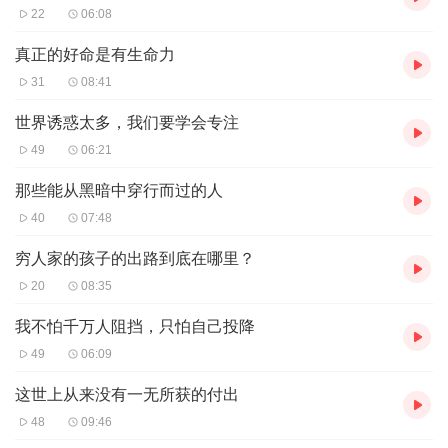
22
06:08
真正的好命是有生命力
31
08:41
世界诱惑太多，我们要学会专注
49
06:21
那些能从黑暗中穿行而过的人
40
07:48
穷人家的孩子的出路到底在哪里？
20
08:35
我不怕千万人阻挡，只怕自己投降
49
06:09
这世上从来没有一无所获的付出
48
09:46