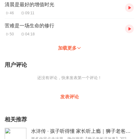
清晨是最好的增值时光
46
09:11
苦难是一场生命的修行
50
04:18
加载更多
用户评论
还没有评论，快来发表第一个评论！
发表评论
相关推荐
水浒传 · 孩子听得懂 家长听上瘾｜狮子老爸讲故事
更多内容点击这里，微信搜索【狮子老爸讲故事】2026暑假去哪玩？看什么？和狮爸一起重走水浒路～【大明皇帝朱元璋】最新专辑:一开局一个碗，小乞丐如何夺天下?【四大...