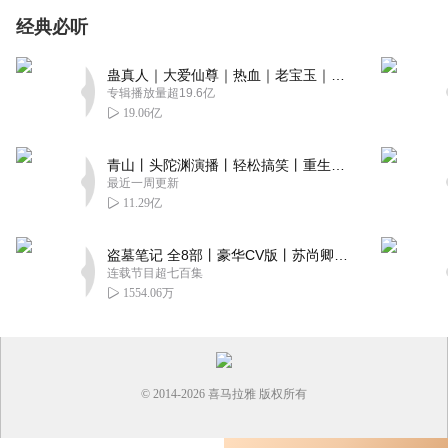
经典必听
蛊真人｜大爱仙尊｜热血｜老宝玉｜多人VIP免费有声剧
专辑播放量超19.6亿
19.06亿
青山丨头陀渊演播丨轻松搞笑丨重生穿越丨古代权谋丨VIP免费 | 多人有声剧
最近一周更新
11.29亿
盗墓笔记 全8部丨豪华CV版丨苏尚卿&边江 领衔 多人有声剧丨冠声文化丨南派三叔
连载节目超七百集
1554.06万
© 2014-
2026
喜马拉雅 版权所有