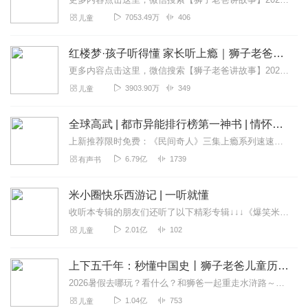
7053.49万
406
儿童
红楼梦·孩子听得懂 家长听上瘾｜狮子老爸讲故事
更多内容点击这里，微信搜索【狮子老爸讲故事】2026暑假去哪玩？看什么？和狮爸一起重走水浒路～【大明皇帝朱元璋】最新专辑:一开局一个碗，小乞丐如何夺天下?【四大...
3903.90万
349
儿童
全球高武 | 都市异能排行榜第一神书 | 情怀满满 | 尖儿单播
上新推荐限时免费：《民间奇人》三集上瘾系列速速点击~【内容简介】方平重生地球，却发现身边的人物没变，而现实却是高武模板的地球。武者有着常人没有的特权，使得世...
6.79亿
1739
有声书
米小圈快乐西游记 | 一听就懂
收听本专辑的朋友们还听了以下精彩专辑↓↓↓《爆笑米小圈》→点此立即开怀大笑《米小圈快乐西游记》→点此畅听《米小圈封神演义》→点此畅听《米小圈三国演义》...
2.01亿
102
儿童
上下五千年：秒懂中国史丨狮子老爸儿童历史故事广播剧
2026暑假去哪玩？看什么？和狮爸一起重走水浒路～更多内容点击这里，微信搜索【狮子老爸讲故事】【大明皇帝朱元璋】最新专辑:一开局一个碗，小乞丐如何夺天下?【四大...
1.04亿
753
儿童