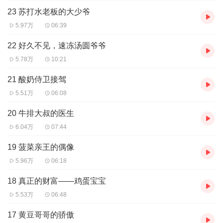
23 苏打水老板的大少爷
5.97万
06:39
22 好久不见，速冻汤圆爷爷
5.78万
10:21
21 酸奶侍卫接驾
5.51万
06:08
20 牛排大叔的医生
6.04万
07:44
19 菠菜亲王的偶像
5.96万
06:18
18 真正的财富——鸡蛋宝宝
5.53万
06:48
17 黄豆哥哥的骄傲