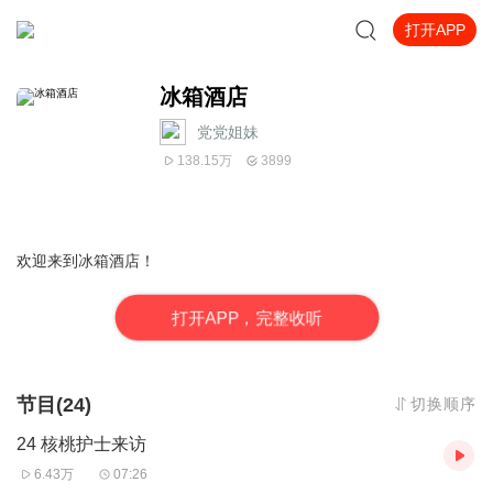
打开APP
冰箱酒店
党党姐妹
138.15万
3899
欢迎来到冰箱酒店！
打
开
A
P
P，完整收听
节目(24)
切换顺序
24 核桃护士来访
6.43万
07:26