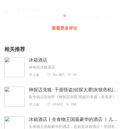
陈彦宁Celine
T A的故事很好听，希望你能给我的故事也点赞，谢谢
回复
2023-06-22
6
查看更多评论
小故事录制现场
太好了，可以′录更多的冰箱酒店的故事吗？
相关推荐
回复
2023-05-30
4
冰箱酒店
神奇的冰箱酒店
苏语恒小公举就是我
261.88万
24
儿童
棒棒哒！！！🎊🎊🎊🎉🎉🎉🎈🎈🎈
回复
2023-05-25
4
神探迈克狐· 千面怪盗|侦探大赛|灰狼危机|多多罗
新专辑点击收听《神探迈克狐·怪盗归来篇｜多多罗》！！！>>>点击进入主播橱窗购买《神探迈克狐》系列图书吧!<<<多多罗故事【点击前往】收听多多罗其他好玩有趣的故...
好可爱的小猫啊
24.63亿
834
儿童
简直 太太太太太太太
回复
2023-06-17
3
冰箱酒店丨全食物王国最豪华的酒店 丨儿童故事
全食物王国最豪华的酒店，也就是冰箱酒店！里面有各种各样的客人比如想要开心就找我的开心果爱干活的苹果小姐喜欢发射冷气风暴的冰激凌先生还有喜欢仙气飘飘的酸...
开心心累