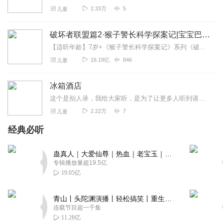
2.33万
5
儿童
很好听我很爱听这个故事
回复
2023-08-08
2
破坏者联盟篇2·猴子警长科学探案记|宝宝巴士故事
【适听年龄】7岁+《猴子警长科学探案记》系列《破坏者联盟篇1·猴子警长科学探案记》>>>《破坏者联盟篇2·猴子警长科学探案记》>>>《破坏者联盟篇3·猴子警长科...
听友483746900
16.19亿
846
儿童
这个太好听了，我每天都要听！
回复
2026-04-20
1
冰箱酒店
这个是别人录，我给大家听，是为了让更多人听到请不要差评，谢谢
春日之蝶
2.22万
7
儿童
我觉得这个非常好里面的角色也非常生动，希望更多人能看
到这部冰箱酒店非常生动哦，希望大家来看看
经典必听
回复
2024-02-26
1
蛊真人｜大爱仙尊｜热血｜老宝玉｜多人VIP免费有声剧
专辑播放量超19.5亿
小铃铛m的天
19.05亿
太好听啦！！！哇塞！
回复
2023-11-12
1
青山丨头陀渊演播丨轻松搞笑丨重生穿越丨古代权谋丨VIP免费 | 多人有声剧
连载节目超一千集
小猫草莓奶油
11.28亿