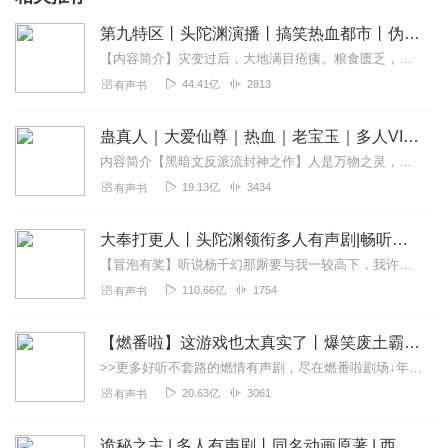
第九特区丨头陀渊演播丨搞笑热血都市丨伪戒丨VIP免费多人有声剧
【内容简介】灾变过后，大地满目疮痍。粮食匮乏，资源紧俏，局势混乱……一位从待规划区杀出来的青年，背对着漫天黄沙，孤身来到九区谋生，却不曾想偶然结识三五好友，一念...
44.41亿
2813
有声书
蛊真人｜大爱仙尊｜热血｜老宝玉｜多人VIP免费有声剧
内容简介【黑暗文反派流封神之作】人是万物之灵，蛊是天地真精。一个穿越者不断重生的故事。一个养蛊、炼蛊、用蛊的奇特世界。配音组（男角色）老宝玉旁白...
19.13亿
3434
有声书
大奉打更人丨头陀渊领衔多人有声剧|畅听全集|王鹤棣、田曦薇主演影视剧原著|卖报小郎君
【冒泡有奖】听说杨千幻那厮要与我一较高下，我许七安要开始装叉了！快进入声音播放页戳下方输入框，冒个泡偷偷告诉我，我要用哪些诗词才能胜过他？说得好的，有赏！202...
110.66亿
1754
有声书
【燃番啦】这游戏也太真实了丨爆笑废土霸榜神作丨紫襟剧社制作
>>更多好听不套路的燃情有声剧，尽在燃番啦剧场↓年度重磅推荐本专辑为VIP免费专辑每天上午10点5集更新，订阅可以听到最新内容哦！每周抽一个专辑五星优质评论送...
20.63亿
3061
有声书
诡秘之主 | 多人有声剧丨同名动画原著 | 西幻克苏鲁 | 乌贼作品