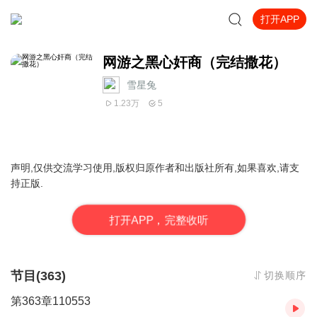
打开APP
网游之黑心奸商（完结撒花）
雪星兔
1.23万
5
声明,仅供交流学习使用,版权归原作者和出版社所有,如果喜欢,请支
持正版.
打
开
A
P
P，完整收听
节目(363)
切换顺序
第363章110553