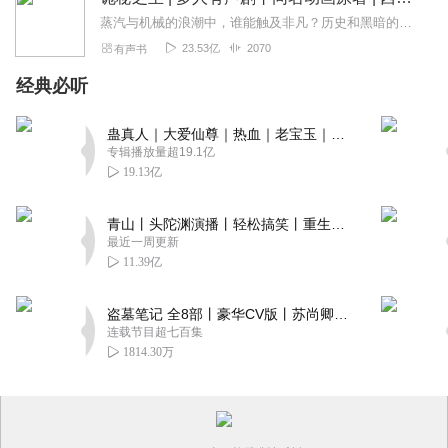
蒸汽与机械的浪潮中，谁能触及非凡？历史和黑暗的迷雾里，又是谁在耳语？我从诡秘中醒来，睁眼看见这个世界：枪械，大炮，巨舰，飞空艇，差分机；魔药，占卜，诅咒，倒吊人...
23.53亿
2070
有声书
经典必听
蛊真人｜大爱仙尊｜热血｜老宝玉｜多人VIP免费有声剧
专辑播放量超19.1亿
19.13亿
青山丨头陀渊演播丨轻松搞笑丨重生穿越丨古代权谋丨VIP免费 | 多人有声剧
最近一周更新
11.39亿
盗墓笔记 全8部丨豪华CV版丨苏尚卿&边江 领衔 多人有声剧丨冠声文化丨南派三叔
连载节目超七百集
1814.30万