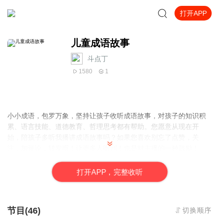
打开APP
儿童成语故事
斗点丁
1580
1
小小成语，包罗万象，坚持让孩子收听成语故事，对孩子的知识积
累、语言技能、道德教育、哲理思考都有帮助。您愿意从现在开
始，陪孩子多听我播讲成语故事吗？如果您喜欢别忘了点赞，关
注，加评论，转发哦！让更多人听到！也是对主播的一种鼓励！
打
开
A
P
P，完整收听
节目(46)
切换顺序