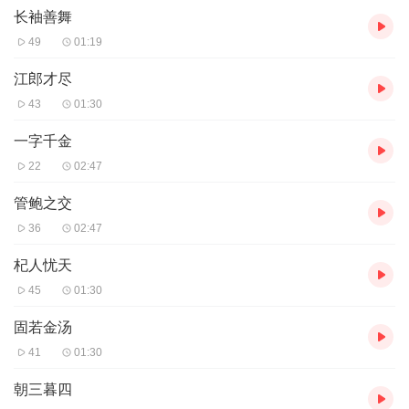
长袖善舞
49
01:19
江郎才尽
43
01:30
一字千金
22
02:47
管鲍之交
36
02:47
杞人忧天
45
01:30
固若金汤
41
01:30
朝三暮四