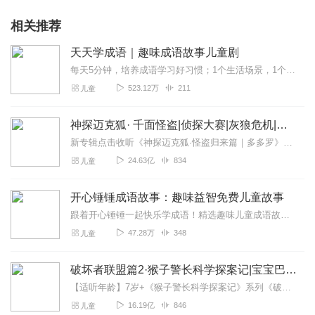
相关推荐
天天学成语｜趣味成语故事儿童剧
每天5分钟，培养成语学习好习惯；1个生活场景，1个成语典故，1例造句；潜移默化学语文，抓住孩子的学习黄金期；hi，亲爱的小朋友们，我是你们的好朋友，也是喜欢讲故...
523.12万
211
儿童
神探迈克狐· 千面怪盗|侦探大赛|灰狼危机|多多罗
新专辑点击收听《神探迈克狐·怪盗归来篇｜多多罗》！！！>>>点击进入主播橱窗购买《神探迈克狐》系列图书吧!<<<多多罗故事【点击前往】收听多多罗其他好玩有趣的故...
24.63亿
834
儿童
开心锤锤成语故事：趣味益智免费儿童故事
跟着开心锤锤一起快乐学成语！精选趣味儿童成语故事，全程免费收听，情节生动有趣、节奏轻快，在欢乐的故事里积累成语、提升表达力，适合孩子日常磨耳朵，轻松收获知识与快...
47.28万
348
儿童
破坏者联盟篇2·猴子警长科学探案记|宝宝巴士故事
【适听年龄】7岁+《猴子警长科学探案记》系列《破坏者联盟篇1·猴子警长科学探案记》>>>《破坏者联盟篇2·猴子警长科学探案记》>>>《破坏者联盟篇3·猴子警长科...
16.19亿
846
儿童