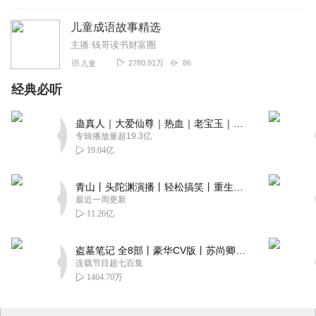
儿童成语故事精选
主播:钱哥读书财富圈
2780.91万
86
儿童
经典必听
蛊真人｜大爱仙尊｜热血｜老宝玉｜多人VIP免费有声剧
专辑播放量超19.3亿
19.04亿
青山丨头陀渊演播丨轻松搞笑丨重生穿越丨古代权谋丨VIP免费 | 多人有声剧
最近一周更新
11.26亿
盗墓笔记 全8部丨豪华CV版丨苏尚卿&边江 领衔 多人有声剧丨冠声文化丨南派三叔
连载节目超七百集
1464.70万