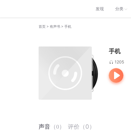
发现
分类
>
>
首页
有声书
手机
手机
1205
评价
（
0
）
声音
（
0
）