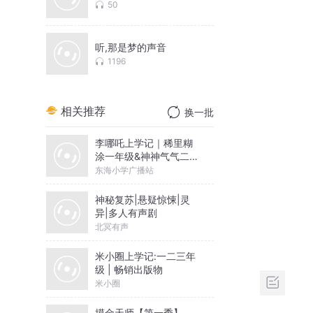
50
听,那是梦的声音
1196
相关推荐
换一批
李哪吒上学记｜稀里糊
涂一年级&神神气气二年
级
东海小学广播站
神秘复苏|悬疑惊悚|灵
异|多人有声剧
北冥有声
米小圈上学记:一二三年
级 | 畅销出版物
米小圈
摸金天师【第一季】