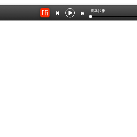
喜马拉雅
开放平台
云剪辑
对接海量精彩内容
在线音频剪辑神器
关于我们
联系我
Copyright © 2012-