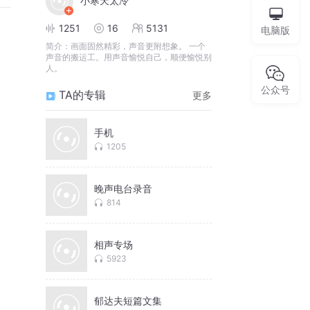
小寒天太冷
1251
16
5131
电脑版
简介：
画面固然精彩，声音更附想象。 一个
声音的搬运工。用声音愉悦自己，顺便愉悦别
人。
公众号
TA的专辑
更多
手机
1205
晚声电台录音
814
相声专场
5923
郁达夫短篇文集