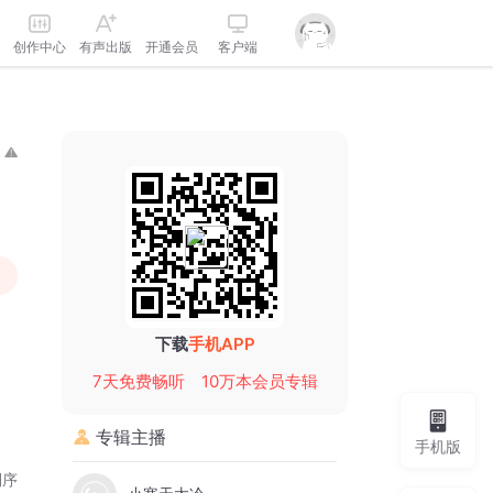
创作中心
有声出版
开通会员
客户端
下载
手机APP
7天免费畅听
10万本会员专辑
专辑主播
手机版
倒序