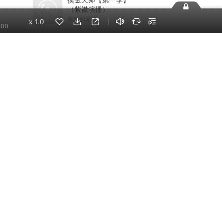
（紫襟演播）
有声的紫襟
x
1.0
:00
话说清朝丨大宇茶馆细
说清朝三百年历史|从努
尔哈赤到末代皇帝溥仪|
大宇茶馆
康熙雍正乾隆
手机端
企业版
电脑端
员工学习，企业买单
版权声明
自律承诺
：400-838-5616