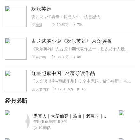
回复
2022-12-24
2
欢乐英雄
馨雅之声
读古龙，忆青春！快意人生，快意恩仇！
非常精彩的一本作品，故事很有新意！主播们声音好听的不
10.79万
734
生活
要不要的，角色演绎非常到位！后期制作完美！没有任何槽
点！听书是可以和做其他事情同时进行的！已经推荐给朋友
古龙武侠小说《欢乐英雄》原文演播
们咯！
《欢乐英雄》为古龙中期代表作之一，是古龙个人最喜欢的一部作品。主要讲述了武林大侠以外平凡不起眼的故事。书中描写着重友谊、人性，描写武林大侠以外平凡不起眼...
回复
2022-12-24
2
38.26万
48
有声书
草原德虎
红星照耀中国 | 名著导读作品
喜欢人物传记，还是迪士尼。通过主播的讲述，我可以去了
【人文读书声--重磅作品】※全本完结，放心收听！※八年级（上）语文教科书名著导读指定作品，同名有声书！※著名翻译家董乐山先生权威中文译本！※人民文学出版...
解米老鼠唐老鸭创作者的故事啦。
1751.15万
46
人文国学
回复
2022-12-22
2
经典必听
妖灵舞玖
蛊真人｜大爱仙尊｜热血｜老宝玉｜多人VIP免费有声剧
主播太优秀了，恭喜主播又上新专辑，又有的听了，孩子们
专辑播放量超19.8亿
的福音，订阅收藏分享转发给更多朋友们
19.09亿
回复
2022-12-21
2