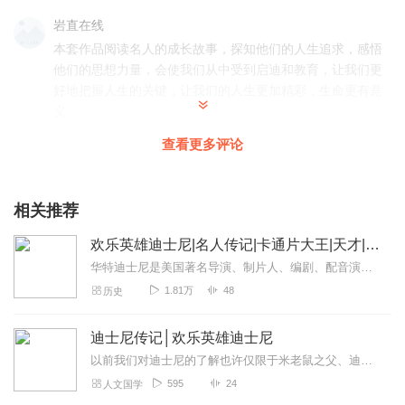
岩直在线
本套作品阅读名人的成长故事，探知他们的人生追求，感悟
他们的思想力量，会使我们从中受到启迪和教育，让我们更
好地把握人生的关键，让我们的人生更加精彩，生命更有意
义。
回复
2022-12-27
2
查看更多评论
天气晴卡文
哇塞，主播厉害了，简直高产神！ 演播特别棒，语言功底
相关推荐
好，语音语调恰到好处，声音和这本书的内容也很搭！值得
欢乐英雄迪士尼|名人传记|卡通片大王|天才|传奇人物|VIP免费【精品单播】
推荐
华特迪士尼是美国著名导演、制片人、编剧、配音演员和卡通设计者，并且和其兄洛伊迪士尼一同创办了世界著名的华特迪士尼公司。他是一个...
回复
2022-12-24
2
1.81万
48
历史
主播花道
迪士尼传记│欢乐英雄迪士尼
丰富质感的声音，欢快有趣的内容，感谢主播带来这么好的
作品。可见主播之功底和严谨的做事态度。会持续关注👏👏
以前我们对迪士尼的了解也许仅限于米老鼠之父、迪士尼乐园还有那个家喻户晓的城堡logo，但是迪士尼这个人本身，其实我们知之甚少。这本书详细地为我们讲述了迪士尼短暂...
👏
595
24
人文国学