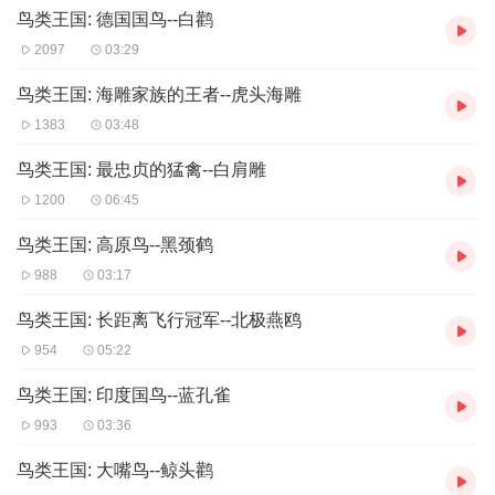
鸟类王国: 德国国鸟--白鹳
2097
03:29
鸟类王国: 海雕家族的王者--虎头海雕
1383
03:48
鸟类王国: 最忠贞的猛禽--白肩雕
1200
06:45
鸟类王国: 高原鸟--黑颈鹤
988
03:17
鸟类王国: 长距离飞行冠军--北极燕鸥
954
05:22
鸟类王国: 印度国鸟--蓝孔雀
993
03:36
鸟类王国: 大嘴鸟--鲸头鹳