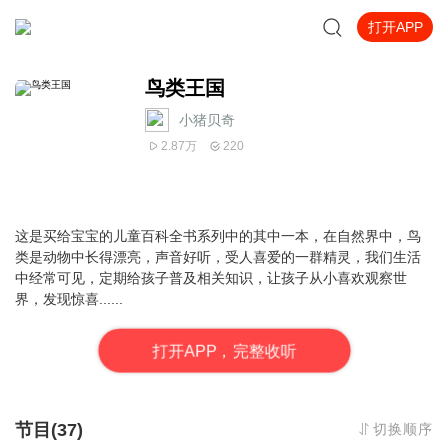
打开APP
鸟类王国
小猪贝奇
2.87万
220
这是买给宝宝的儿童百科全书系列中的其中一本，在自然界中，鸟
类是动物中长得漂亮，声音好听，受人喜爱的一群精灵，我们生活
中经常可见，定期给孩子普及相关知识，让孩子从小喜欢观察世
界，发现惊喜......
打
开
A
P
P，完整收听
节目(37)
切换顺序