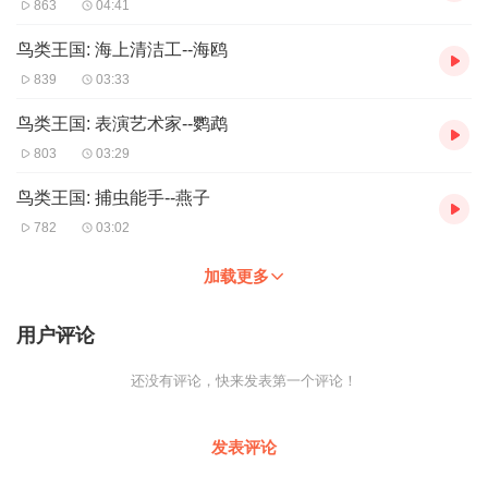
863
04:41
鸟类王国: 海上清洁工--海鸥
839
03:33
鸟类王国: 表演艺术家--鹦鹉
803
03:29
鸟类王国: 捕虫能手--燕子
782
03:02
加载更多
用户评论
还没有评论，快来发表第一个评论！
发表评论