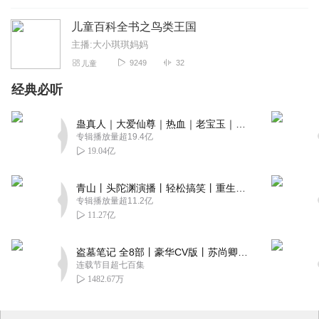
儿童百科全书之鸟类王国
主播:大小琪琪妈妈
9249
32
儿童
经典必听
蛊真人｜大爱仙尊｜热血｜老宝玉｜多人VIP免费有声剧
专辑播放量超19.4亿
19.04亿
青山丨头陀渊演播丨轻松搞笑丨重生穿越丨古代权谋丨VIP免费 | 多人有声剧
专辑播放量超11.2亿
11.27亿
盗墓笔记 全8部丨豪华CV版丨苏尚卿&边江 领衔 多人有声剧丨冠声文化丨南派三叔
连载节目超七百集
1482.67万