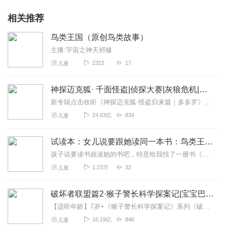
相关推荐
鸟类王国（原创鸟类故事）
主播:宇宙之神天祁修
2322
17
儿童
神探迈克狐· 千面怪盗|侦探大赛|灰狼危机|多多罗
新专辑点击收听《神探迈克狐·怪盗归来篇｜多多罗》！！！>>>点击进入主播橱窗购买《神探迈克狐》系列图书吧!<<<多多罗故事【点击前往】收听多多罗其他好玩有趣的故...
24.63亿
834
儿童
试读本：女儿说要跟她读同一本书：鸟类王国
孩子说要读书就读她的书吧，特意给我找了一册书《写给儿童的百科全书》，每天让我读给她听，好吧，那我就接受她的任务吧，试着录了【鸟类王国】。
1.23万
32
儿童
破坏者联盟篇2·猴子警长科学探案记|宝宝巴士故事
【适听年龄】7岁+《猴子警长科学探案记》系列《破坏者联盟篇1·猴子警长科学探案记》>>>《破坏者联盟篇2·猴子警长科学探案记》>>>《破坏者联盟篇3·猴子警长科...
16.19亿
846
儿童