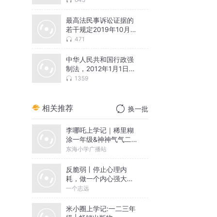
最高法民事诉讼证据的
若干规定2019年10月14
日
471
中华人民共和国行政强
制法，2012年1月1日施
行
1359
相关推荐
换一批
李哪吒上学记｜稀里糊
涂一年级&神神气气二年
级
东海小学广播站
反脆弱丨停止心理内
耗，做一个内心强大的
人丨一个志远演播
一个志远
米小圈上学记:一二三年