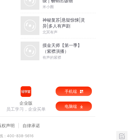
级 | 畅销出版物
米小圈
神秘复苏|悬疑惊悚|灵
异|多人有声剧
北冥有声
摸金天师【第一季】
（紫襟演播）
有声的紫襟
手机端
企业版
电脑端
员工学习，企业买单
版权声明
自律承诺
：400-838-5616