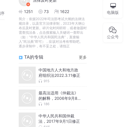
法律及时更新
1251
73
1622
电脑版
倒序
简介：
依据2022年司法部考试大纲的法律法
规目录，以及官方法律录制，2023年大纲公
布后及时更新。碎片化时间听听，或者做题时
需查找法条，点击搜索输入关键词一查即出
公众号
（如：“中华人民共和国民法典”，直接输
入“民法典”即可），应该对法考有帮助吧。
逐步录制中，有不妥之处，请指正
TA的专辑
更多
中国地方人大和地方政
府组织法2022.3.11修正
915
最高法适用《仲裁法》
的解释，2006年9月8
日施
186
中华人民共和国仲裁
法，2017年9月1日修正
645