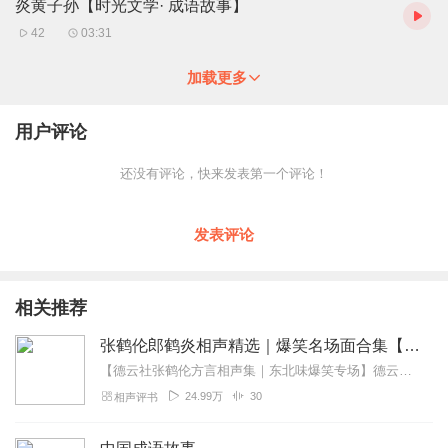
炎黄子孙【时光文学· 成语故事】
42
03:31
加载更多
用户评论
还没有评论，快来发表第一个评论！
发表评论
相关推荐
张鹤伦郎鹤炎相声精选｜爆笑名场面合集【成语接龙+童年故事】
【德云社张鹤伦方言相声集｜东北味爆笑专场】德云社"浪味仙"张鹤伦携搭档郎鹤炎带来原汁原味的东北风情相声盛宴！本专辑精选30段经典演出，既有《扒马褂》《黄鹤楼》...
24.99万
30
相声评书