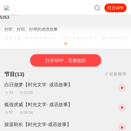
打开APP
成语故事 | 趣味学成语 | 儿童广播剧
时光文学
535
3
好听、好玩、好用的成语故事
原创儿童广播剧形式讲成语，让孩子在趣味中学习，通过聆听丰富
多彩的声音，尽情享受听觉创造的奇妙想象世界。在孩子们聆听儿
童广播剧的时候，积极思考的小脑袋中也同时展现出色彩斑斓的世
界，让孩子们仿佛身临其境。
打
开
A
P
P，完整收听
节目(13)
切换顺序
白日做梦【时光文学· 成语故事】
73
03:05
狐假虎威【时光文学· 成语故事】
57
04:54
拔苗助长【时光文学·成语故事】