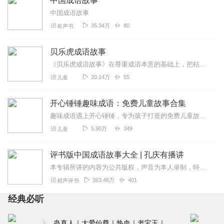
中国成语故事
中国成语故事
35.34万
80
有声书
贝乐虎成语故事
《贝乐虎成语故事》在尊重成语本意的基础上，把枯燥难懂的成语改编成一个个情节丰富、有趣又生动的情景故事。快乐听故事，轻松学成语。让孩子不仅可以在故事中学会成语，还...
20.14万
55
儿童
开心锤锤趣味成语：免费儿童故事合集
趣味成语遇上开心锤锤，专为孩子打造的免费儿童故事来啦！用轻松搞笑的剧情、简单易懂的语言，把成语知识融入精彩小故事中，边听边学、趣味满满，让孩子轻松记住成语、爱上...
5.90万
349
儿童
评书版中国成语故事大全 | 孔庆有播讲
本专辑所讲的内容为公共版权，声音为本人录制，特此声明！业余时间录制，尽量保证每天一集！微评书为您讲述成语起源的同时，每集一个定场诗，不重复！脱稿演绎！部分定场诗...
363.46万
401
相声评书
经典必听
蛊真人｜大爱仙尊｜热血｜老宝玉｜多人VIP免费有声剧