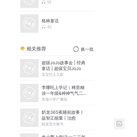
52
格林童话
42
相关推荐
换一批
超级JoJo故事会 | 经典
童话 | 超级宝贝JoJo
宝宝巴士儿歌
李哪吒上学记｜稀里糊
涂一年级&神神气气二年
级
东海小学广播站
奶龙365夜睡前故事丨
益智正能量丨治愈
奶龙官方账号
米小圈上学记:一二三年