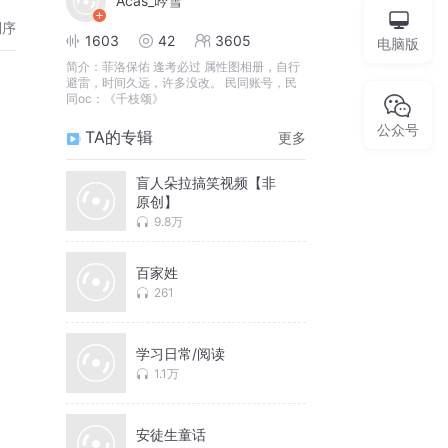
Acas_吟雪
倒序
1603
42
3605
电脑版
简介：
菲洛保佑 逢考必过 属性图相册，自行
避雷，时间久远，许多没改。 民同账号，民
同oc：《千枝颂》
公众号
TA的专辑
更多
盲人朵拉搞笑视频【非
原创】
9.8万
百家姓
261
学习日常/阅读
1.1万
安徒生童话