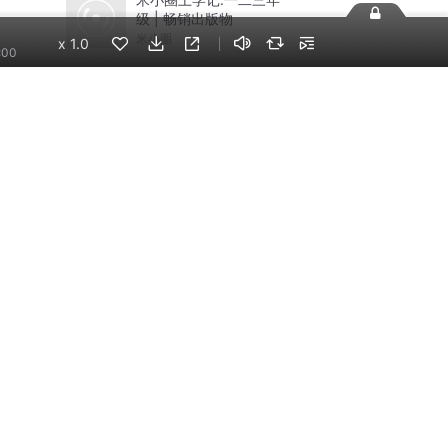
级 | 畅销出版物
米小圈
x
1.0
:00
宇宙英雄奥特曼系列宣
传片
天马座动画剧场
手机端
企业版
电脑端
员工学习，企业买单
版权声明
自律承诺
：400-838-5616