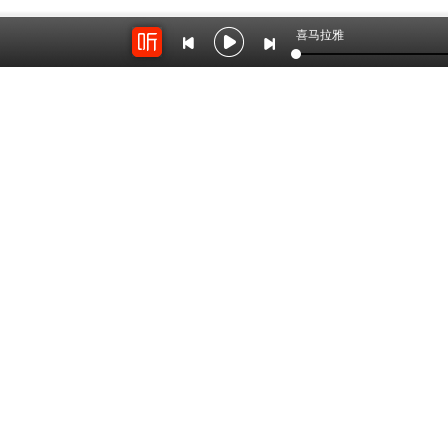
喜马拉雅
开放平台
云剪辑
对接海量精彩内容
在线音频剪辑神器
关于我们
联系我
Copyright © 2012-