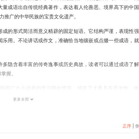
大量成语出自传统经典著作，表达着人伦善恶、境界高下的中国
大力推广的中华民族的宝贵文化遗产。
形成的形式简洁而意义精辟的固定短语。它结构严谨，表现性强
闻乐用。不论讲话或作文，准确恰当地镶嵌或点缀一些成语，就
许多隐含着丰富的传奇逸事或历史典故，读者可以通过成语了解
和掌握。
根据广大小读者的学习吸收情况，精选了大量具有历史性、故
代性等特点的成语，编写了本套作品。主要包括成语故事、成语
更多全部
，非常有趣。
彩，充分体现了成语的趣味性和典雅性，相信对广大小读者能够
正序
|
用，能够培养学习成语的热情。