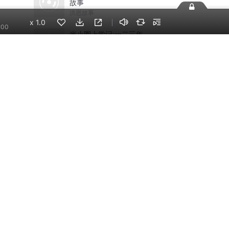
故事
洪恩故事
x
1.0
:00
米小圈上学记:一二三年
级 | 畅销出版物
米小圈
手机端
企业版
电脑端
员工学习，企业买单
版权声明
自律承诺
：400-838-5616