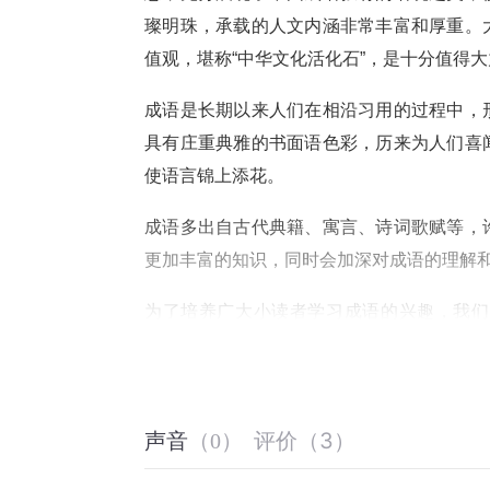
璨明珠，承载的人文内涵非常丰富和厚重。
值观，堪称“中华文化活化石”，是十分值得
成语是长期以来人们在相沿习用的过程中，
具有庄重典雅的书面语色彩，历来为人们喜
使语言锦上添花。
成语多出自古代典籍、寓言、诗词歌赋等，
更加丰富的知识，同时会加深对成语的理解
为了培养广大小读者学习成语的兴趣，我们
性、艺术性、寓意性、哲理性、趣味性、时
龙、趣味成语、成语闯关等内容，形式多样
同时进行了注音和配图，图文并茂，丰富多
评价
（
3
）
声音
（
0
）
到陶冶情操、加强艺术和语言文字修养的作