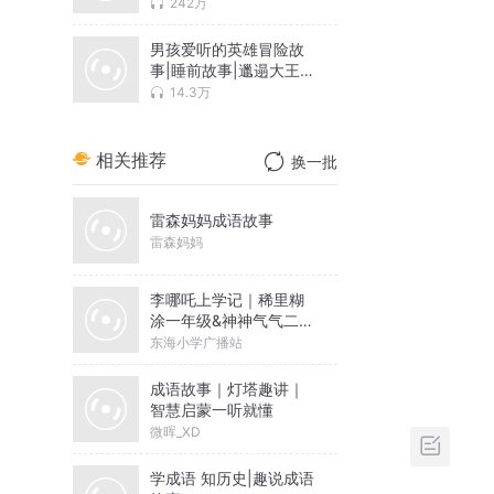
242万
男孩爱听的英雄冒险故
事|睡前故事|邋遢大王历
险记等
14.3万
相关推荐
换一批
雷森妈妈成语故事
雷森妈妈
李哪吒上学记｜稀里糊
涂一年级&神神气气二年
级
东海小学广播站
成语故事｜灯塔趣讲｜
智慧启蒙一听就懂
微晖_XD
学成语 知历史|趣说成语