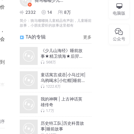
骑马嘟嘟少儿精品
价
2332
14
8万
电脑版
简介：
骑马嘟嘟骑儿童精品有声剧，儿童睡前
故事，小朋友爱听的故事这里都有
，
TA的专辑
更多
公众号
会
《少儿山海经》睡前故
事★精卫填海★后羿射
日大禹治水
到
568万
童话寓言成语|小马过河|
乌鸦喝水|小红帽|睡前故
事
事
1222.6万
接
我的神啊 | 上古神话英
雄传奇
1.7万
起
倒序
历史特工队|历史科普故
事|睡前故事