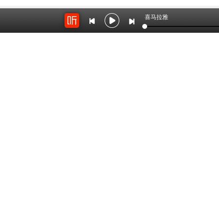
喜马拉雅
开放平台
云剪辑
对接海量精彩内容
在线音频剪辑神器
关于我们
联系我
Copyright © 2012-