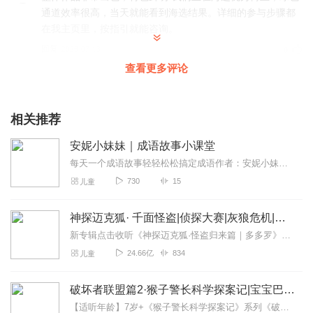
通道效率很高，当天就能看到海选结果。详细的参与步骤都
在我主页里，按指引就能咨询。
回复
2026-07-13
0
查看更多评论
整体作品非常出色，特色鲜明!我们正在海选优秀博主，绿色
通道效率很高，当天就能看到海选结果。详细的参与步骤都
相关推荐
在我主页里，按指引就能咨询。
安妮小妹妹｜成语故事小课堂
回复
2026-07-09
0
每天一个成语故事轻轻松松搞定成语作者：安妮小妹妹每天中午左右更新，欢迎大家围观哦～喜欢的小伙伴可以订阅或关注我，也可以告诉我一些好的学习方法呀～
730
15
儿童
你的内容做得相当用心，非常有个人特色!我们正在海选优秀
的创作者加入，当天提交当天出海选结果，方便的话请看看
神探迈克狐· 千面怪盗|侦探大赛|灰狼危机|多多罗
我主页的分享，按照提示即可参与。
新专辑点击收听《神探迈克狐·怪盗归来篇｜多多罗》！！！>>>点击进入主播橱窗购买《神探迈克狐》系列图书吧!<<<多多罗故事【点击前往】收听多多罗其他好玩有趣的故...
回复
2026-07-09
0
24.66亿
834
儿童
破坏者联盟篇2·猴子警长科学探案记|宝宝巴士故事
【适听年龄】7岁+《猴子警长科学探案记》系列《破坏者联盟篇1·猴子警长科学探案记》>>>《破坏者联盟篇2·猴子警长科学探案记》>>>《破坏者联盟篇3·猴子警长科...