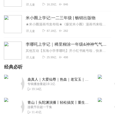
16.20亿
846
儿童
米小圈上学记:一二三年级 | 畅销出版物
★米小圈漫画书发布啦★《爆笑米小圈》漫画书来啦《米小圈上学记》一二三年级正版广播剧！《米小圈上学记》系列是儿童作家北猫最新创作的儿童小说系列，作品诙谐幽默、好...
87.18亿
282
儿童
李哪吒上学记｜稀里糊涂一年级&神神气气二年级
其他互动【东海小学李哪吒】开小红书账号啦，快来关注和李哪吒成为好朋友！有机会免费领儿童会员、官方周边！【点击加入】东海小学广播站圈子，更多互动！李哪吒全新冒险番...
25.99亿
498
儿童
经典必听
蛊真人｜大爱仙尊｜热血｜老宝玉｜多人VIP免费有声剧
专辑播放量超19.1亿
19.14亿
青山丨头陀渊演播丨轻松搞笑丨重生穿越丨古代权谋丨VIP免费 | 多人有声剧
连载节目超一千集
11.41亿