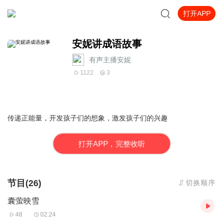
打开APP
安妮讲成语故事
有声主播安妮
1122
3
传递正能量，开发孩子们的想象，激发孩子们的兴趣
打
开
A
P
P，完整收听
节目(26)
切换顺序
囊萤映雪
48
02:24