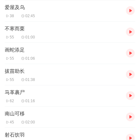
爱屋及乌
38
02:45
不寒而栗
55
01:00
画蛇添足
55
01:06
拔苗助长
55
01:38
马革裹尸
62
01:16
南山可移
45
02:00
射石饮羽