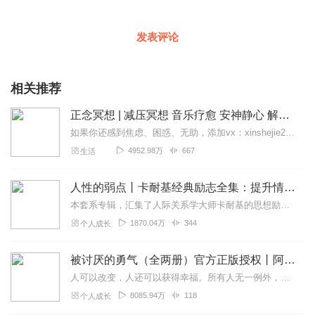
发表评论
相关推荐
正念冥想 | 减压冥想 音乐疗愈 安神静心 解郁降噪
如果你还感到焦虑、困惑、无助，添加vx：xinshejie2018、vx公众号：宣萱心伴，与主播宣萱开启心灵交流之旅，共建温暖的精神家园！如果你喜欢我的内容，请...
4952.98万
667
生活
人性的弱点丨卡耐基经典励志全集：提升情商和沟通技巧
本套系专辑，汇集了人际关系学大师卡耐基的思想励志精华，收录《人性的弱点》《人性的优点》《语言的突破》《美好的人生》《快乐的人生》等所有经典！是卡耐基的经典合辑，...
1870.04万
344
个人成长
被讨厌的勇气（全两册）官方正版授权丨阿德勒心理学畅销经典｜幸福的勇气
人可以改变，人还可以获得幸福。所有人无一例外，都能如此。——阿德勒心理学一名深陷自卑、无能与不幸福的青年，听到了一名哲人主张的“世界无比单纯，人人都能幸福”便来...
8085.94万
118
个人成长