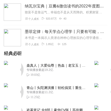
纳瓦尔宝典｜豆瓣&微信读书的2022年度图书|从白手起家到财务自由
致富不是靠运气，幸福也不是从天而降的。积累财富和幸福生活是我们可以学习的技能。这本书收集整理了硅谷投资人纳瓦尔在过去十年里通过推特、播客和采访等方式分享的人生智...
920.87万
40
个人成长
墨菲定律：每天学点心理学丨只要有可能，就一定会发生
本书是一本揭示人类潜在种种心理效应的心理学通俗读物，其中最有代表性的即“墨菲定律”。与此同时，从自我认知、经济管理等方面入手，作者引出了数十条对现代人工作和生活...
1.85亿
125
个人成长
经典必听
蛊真人｜大爱仙尊｜热血｜老宝玉｜多人VIP免费有声剧
专辑播放量超19.2亿
19.03亿
青山丨头陀渊演播丨轻松搞笑丨重生穿越丨古代权谋丨VIP免费 | 多人有声剧
专辑播放量超11.2亿
11.25亿
盗墓笔记 全8部丨豪华CV版丨苏尚卿&边江 领衔 多人有声剧丨冠声文化丨南派三叔