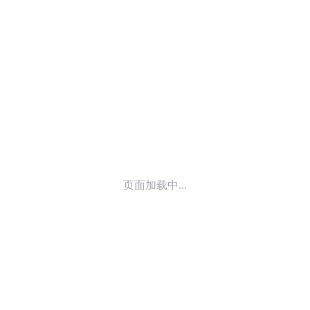
© 2014-
2025
喜马拉雅 版权所有
页面加载中...