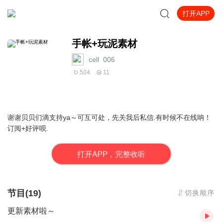
打开APP
手帐+玩泥素材
cell_006
504
11
谢谢贝贝们滴支持ya～可互可处，先关我后私信.有时候不在线呐！
订阅+好评呗.
打
开
A
P
P，完整收听
节目(19)
切换顺序
更新素材啦～