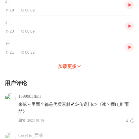
叶
18
00:09
叶
23
00:09
叶
21
00:32
加载更多
用户评论
1399983fkna
来嘛～里面全都是优质素材💕🥳传送门👉《冰丶樱H_叶雨
喆》
回复
2023-01-09
4
CecyHu_西羲