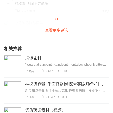
好棒哦~加油✨好解压
回复
2023-01-08
3
小陈陈陈陈陈同学
很解压，我超喜欢听！！
查看更多评论
回复
2023-02-09
2
相关推荐
真的不错，非常解压，给你个超赞。
玩泥素材
回复
2023-01-19
1
Youareadisappointingandsentimentalboywhoonlybitterlycomplainsaboutho...
6.67万
118
热点
筠心丶
嗯内容都很好，加油哦
神探迈克狐· 千面怪盗|侦探大赛|灰狼危机|多多罗
回复
2023-02-04
0
新专辑点击收听《神探迈克狐·怪盗归来篇｜多多罗》！！！>>>点击进入主播橱窗购买《神探迈克狐》系列图书吧!<<<多多罗故事【点击前往】收听多多罗其他好玩有趣的故...
24.63亿
834
儿童
宝贝爱你，早点回来…… 加油么么
回复
优质玩泥素材（视频）
2023-02-01
0