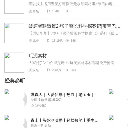
可以找主播用五星好评换取无水印素材哦~节目内容:本专辑专门从各处搬运的优质玩泥素材，可搬运，搬运之前记得先给个五星好评哦。主播介绍:陵燏，热爱唱歌和写作适合人...
1546
6
音乐
破坏者联盟篇2·猴子警长科学探案记|宝宝巴士故事
【适听年龄】7岁+《猴子警长科学探案记》系列《破坏者联盟篇1·猴子警长科学探案记》>>>《破坏者联盟篇2·猴子警长科学探案记》>>>《破坏者联盟篇3·猴子警长科...
16.19亿
846
儿童
玩泥素材
大家好(ﾟ∀ﾟ)介里是珊der玩泥素材素材都是免费抱滴求关注求订阅谢谢支持呀(▽)爱你们呀(｡･ω･｡)ﾉ
2.48万
203
娱乐
经典必听
蛊真人｜大爱仙尊｜热血｜老宝玉｜多人VIP免费有声剧
专辑播放量超19.3亿
19.04亿
青山丨头陀渊演播丨轻松搞笑丨重生穿越丨古代权谋丨VIP免费 | 多人有声剧
最近一周更新