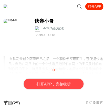
打开APP
快递小哥
会飞的鱼2025
2913
40
自从马云创立阿里巴巴之后，一个职位便应用而生，那便是快递
员，奔跑在马路上的一个个快递员把我们在网上的宝贝及时的送
到你我的手上，但是又有多少人能知道快递员这个职业承担的快
乐和委屈，今后快递小哥将陪伴在大家身边，为大家讲述快递小
哥的故事。
打
开
A
P
P，完整收听
节目(25)
切换顺序