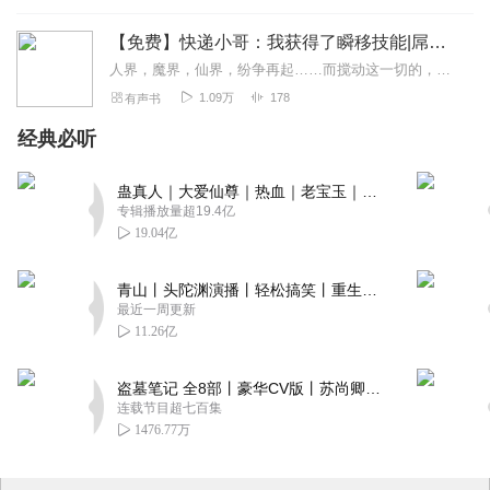
【免费】快递小哥：我获得了瞬移技能|屌丝|爽文|都市|搞笑|逆袭|AI多播
人界，魔界，仙界，纷争再起……而搅动这一切的，都是这个被雷劈出来的神级快递员。
1.09万
178
有声书
经典必听
蛊真人｜大爱仙尊｜热血｜老宝玉｜多人VIP免费有声剧
专辑播放量超19.4亿
19.04亿
青山丨头陀渊演播丨轻松搞笑丨重生穿越丨古代权谋丨VIP免费 | 多人有声剧
最近一周更新
11.26亿
盗墓笔记 全8部丨豪华CV版丨苏尚卿&边江 领衔 多人有声剧丨冠声文化丨南派三叔
连载节目超七百集
1476.77万