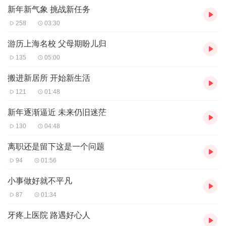
新年新气象 挑战新任务
258
03:30
游历上海名校 父母期盼儿归
135
05:00
搬进新居所 开始新生活
121
01:48
新年逐渐逼近 未来仍旧迷茫
130
04:48
离职还是留下这是一个问题
94
01:56
小事做好就不平凡
87
01:34
牙疼上医院 路遇好心人