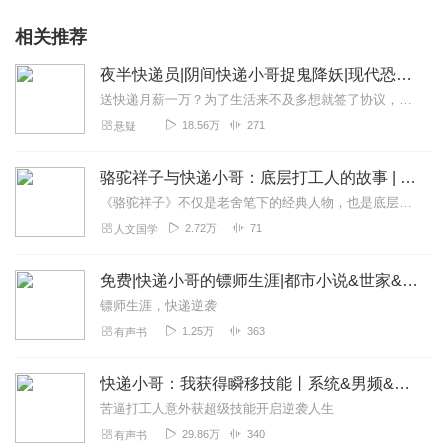
相关推荐
夜半快递员|阴间快递小哥捉鬼降妖|现代恐怖悬疑多人剧
送快递月薪一万？为了生活来不及多想就签了协议，可是为什么收件的人……听了不该听的，见了不该见的，这条阴间快递员之路已经回不了头了，欲语还休的经理，缺肢断臂的行人...
18.56万
271
悬疑
骆驼祥子与快递小哥：底层打工人的故事 | 老舍：四世同堂、茶馆 | 我在北京送快递
《骆驼祥子》不仅是老舍笔下的经典人物，也是底层奋斗与幻灭的缩影。百年前的祥子，靠力气拉车，梦想有一辆属于自己的车；百年后的快递小哥，骑着电动车在城市穿梭，同样怀...
2.72万
71
人文国学
免费|快递小哥的镖师生涯|都市小说&世家&热血
镖师生涯，快递逆袭
1.25万
363
有声书
快递小哥：我获得瞬移技能丨系统&男频&升级流爽文 | vip免费
苦逼打工人意外获超级技能开启逆袭人生
29.86万
340
有声书