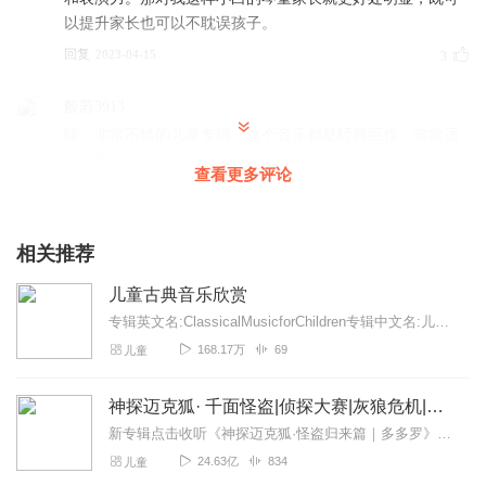
以提升家长也可以不耽误孩子。
回复
2023-04-15
3
般若3913
哇，非常不错的儿童专辑，这个音乐都是经典巨作。非常适
合孩子收听，也适合我们大宝宝收听。哈哈哈哈哈哈
查看更多评论
回复
2023-06-10
2
青橙心
相关推荐
很好的专辑哦，孩子在玩太空沙，我悄悄的打开了这个，一
儿童古典音乐欣赏
边玩一边培养情操😁不错不错，打5星好评！
专辑英文名:ClassicalMusicforChildren专辑中文名:儿童古典音乐欣赏别名:古典音乐欣赏艺术家:德国原版古典音乐著名播音...
回复
2023-04-23
2
168.17万
69
儿童
绽放的花蕊rui
神探迈克狐· 千面怪盗|侦探大赛|灰狼危机|多多罗
汤师姐就是有大爱，当了母亲更能理解孩子现在需要的什
么？让孩子多听听，可以增加孩子的音乐细胞，也能激发孩
新专辑点击收听《神探迈克狐·怪盗归来篇｜多多罗》！！！>>>点击进入主播橱窗购买《神探迈克狐》系列图书吧!<<<多多罗故事【点击前往】收听多多罗其他好玩有趣的故...
子的听觉。关键是，还是免费的，真的是爱了。我一定多让
24.63亿
834
儿童
我孩子来听。感谢师姐，早上教我们做早功，还怎么用心的