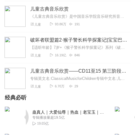
为孩子们付出你的大爱。好人有好报，你一定会越来越好。
儿童古典音乐欣赏
回复
2023-04-19
2
《儿童古典音乐欣赏》是中国音乐学院音乐研究所音乐与智能研究中心承担的国家十五规划重点课题成果，是国内首套为孩子量身定做的音乐学习与能力训练的专业宝典。《儿童古典...
93.86万
191
儿童
蒸米粑
非常棒的儿童作品！👍🏻👍🏻👍🏻👍🏻我们家小神兽很喜欢😍😍
破坏者联盟篇2·猴子警长科学探案记|宝宝巴士故事
回复
2023-04-21
1
【适听年龄】7岁+《猴子警长科学探案记》系列《破坏者联盟篇1·猴子警长科学探案记》>>>《破坏者联盟篇2·猴子警长科学探案记》>>>《破坏者联盟篇3·猴子警长科...
16.19亿
846
儿童
儿童古典音乐欣赏——CD11至15 第三阶段体验期
专辑英文名:ClassicalMusicforChildren专辑中文名:儿童古典音乐欣赏别名:古典音乐欣赏艺术家:德国原版古典音乐著名播...
6.70万
29
儿童
经典必听
蛊真人｜大爱仙尊｜热血｜老宝玉｜多人VIP免费有声剧
专辑播放量超19.5亿
19.05亿