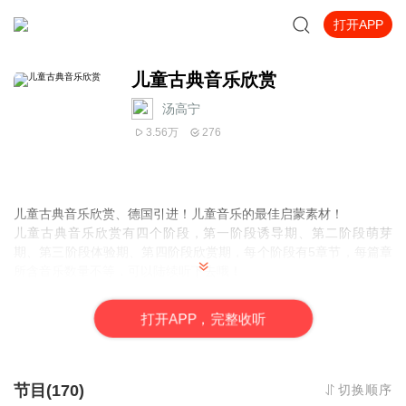
打开APP
儿童古典音乐欣赏
汤高宁
3.56万
276
儿童古典音乐欣赏、德国引进！儿童音乐的最佳启蒙素材！
儿童古典音乐欣赏有四个阶段，第一阶段诱导期、第二阶段萌芽
期、第三阶段体验期、第四阶段欣赏期，每个阶段有5章节，每篇章
所含音乐数量不等，可以陆续听下去哦！
打
开
A
P
P，完整收听
节目(170)
切换顺序