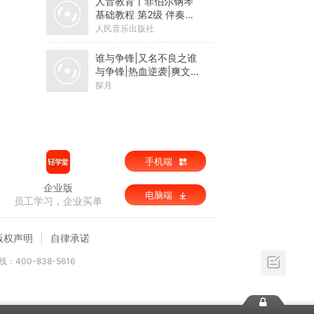
人音教育丨菲伯尔钢琴
基础教程 第2级 伴奏音
乐
人民音乐出版社
谁与争锋|又名不良之谁
与争锋|热血逆袭|爽文爆
笑|会员免费
探月
手机端
企业版
电脑端
员工学习，企业买单
版权声明
自律承诺
：400-838-5616