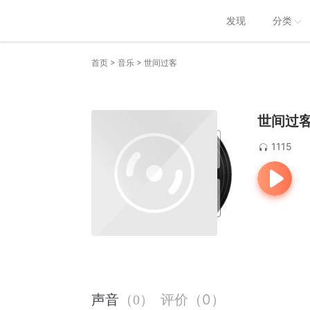
发现
分类
>
>
首页
音乐
世间过客
世间过
1115
评价
（
0
）
声音
（
0
）