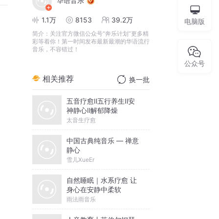
华语音乐
1.1万
8153
39.2万
电脑版
简介：
关注官方微信公众号“奔乐计划”更多精
彩等着你！第一时间发布最新最潮的华语流行
音乐，不容错过！
公众号
相关推荐
换一批
五音疗愈Ⅱ五行养生Ⅱ安
神静心Ⅱ解郁降燥
太音生疗愈
中国古典纯音乐 — 禅意
静心
雪儿XueEr
自然睡眠｜水系疗愈 让
身心在安静中柔软
雨法雨音乐