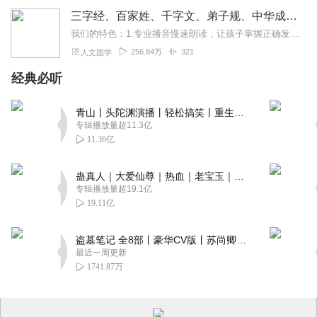
三字经、百家姓、千字文、弟子规、中华成语故事
我们的特色：1.专业播音慢速朗读，让孩子掌握正确发音2.每集增加文字+拼音，适合孩子跟读3.精美的音质体验，让孩子身临其境爱上国学知识适合谁听1.适合各个年龄段...
256.84万
321
人文国学
经典必听
青山丨头陀渊演播丨轻松搞笑丨重生穿越丨古代权谋丨VIP免费 | 多人有声剧
专辑播放量超11.3亿
11.36亿
蛊真人｜大爱仙尊｜热血｜老宝玉｜多人VIP免费有声剧
专辑播放量超19.1亿
19.11亿
盗墓笔记 全8部丨豪华CV版丨苏尚卿&边江 领衔 多人有声剧丨冠声文化丨南派三叔
最近一周更新
1741.87万