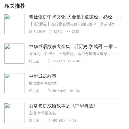
相关推荐
曾仕强讲中华文化·大合集 | 道德经、易经、三国演义中的国学
【感恩回馈】在传播智慧与美好的旅途中，真诚感谢每一位伙伴的温暖陪伴与鼎力支持！欢迎曾仕强学堂粉丝听友们入群交流，更多新鲜玩法和福利活动等你！添加微信：zengf...
3.87亿
2112
人文国学
中华成语故事大全集 | 听历史,学成语,一举两得
听历史，学成语，一举两得。这个专辑建立最早，且最初为手机录制，水平低，音量小，录得不好。换了设备之后，又把前七百条音频一条一条重新录制替换了一遍。有不少听众朋友...
653.12万
2246
儿童
中华成语故事
成语故事见知益行
3948.90万
283
儿童
听常爸讲成语故事之《中华典故》
主播:常青藤爸爸
287.94万
22
儿童