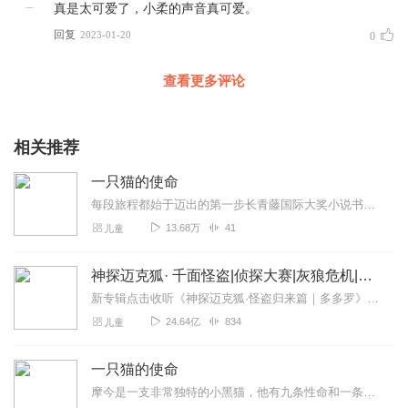
真是太可爱了，小柔的声音真可爱。
回复
2023-01-20
0
查看更多评论
相关推荐
一只猫的使命
每段旅程都始于迈出的第一步长青藤国际大奖小说书系英国国家读写能力基金会儿童文学新秀奖
13.68万
41
儿童
神探迈克狐· 千面怪盗|侦探大赛|灰狼危机|多多罗
新专辑点击收听《神探迈克狐·怪盗归来篇｜多多罗》！！！>>>点击进入主播橱窗购买《神探迈克狐》系列图书吧!<<<多多罗故事【点击前往】收听多多罗其他好玩有趣的故...
24.64亿
834
儿童
一只猫的使命
摩今是一支非常独特的小黑猫，他有九条性命和一条华丽的大尾巴。他出生悲惨，无名无姓。月神却告诉他，他是与众不同的有一个重大的使命等他去完成，并且他的勇敢和善良会让...