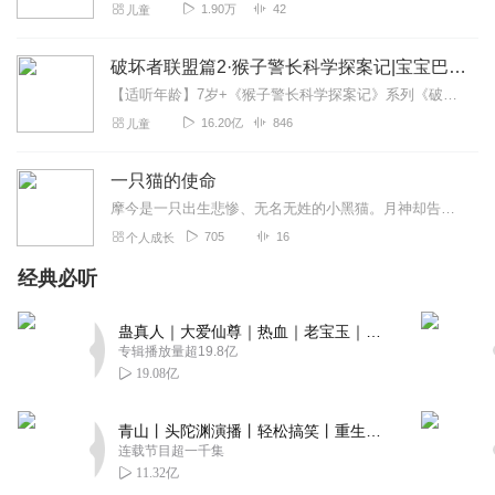
1.90万
42
儿童
破坏者联盟篇2·猴子警长科学探案记|宝宝巴士故事
【适听年龄】7岁+《猴子警长科学探案记》系列《破坏者联盟篇1·猴子警长科学探案记》>>>《破坏者联盟篇2·猴子警长科学探案记》>>>《破坏者联盟篇3·猴子警长科...
16.20亿
846
儿童
一只猫的使命
摩今是一只出生悲惨、无名无姓的小黑猫。月神却告诉他，他是与众不同的，有一个重大的使命在等他去完成。在月神的指引下，摩今踏上了寻找自己归宿的旅程。然而，这段旅程处...
705
16
个人成长
经典必听
蛊真人｜大爱仙尊｜热血｜老宝玉｜多人VIP免费有声剧
专辑播放量超19.8亿
19.08亿
青山丨头陀渊演播丨轻松搞笑丨重生穿越丨古代权谋丨VIP免费 | 多人有声剧
连载节目超一千集
11.32亿