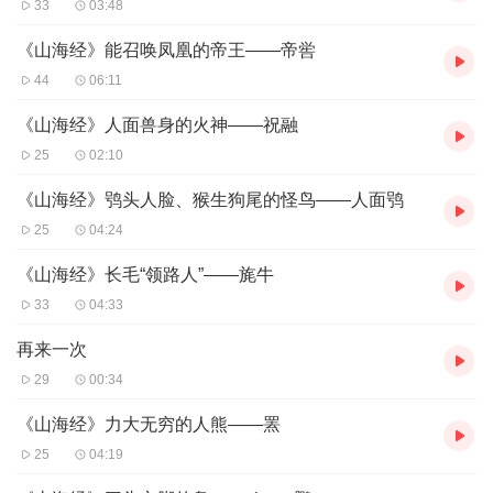
33
03:48
《山海经》能召唤凤凰的帝王——帝喾
44
06:11
《山海经》人面兽身的火神——祝融
25
02:10
《山海经》鸮头人脸、猴生狗尾的怪鸟——人面鸮
25
04:24
《山海经》长毛“领路人”——旄牛
33
04:33
再来一次
29
00:34
《山海经》力大无穷的人熊——罴
25
04:19