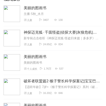
美丽的图画书
主播:S秋_水月
3407
130
儿童
神探迈克狐· 千面怪盗|侦探大赛|灰狼危机|多多罗
新专辑点击收听《神探迈克狐·怪盗归来篇｜多多罗》！！！>>>点击进入主播橱窗购买《神探迈克狐》系列图书吧!<<<多多罗故事【点击前往】收听多多罗其他好玩有趣的故...
24.65亿
834
儿童
美丽的图画书
美丽的图画书
1.76万
537
个人成长
破坏者联盟篇2·猴子警长科学探案记|宝宝巴士故事
【适听年龄】7岁+《猴子警长科学探案记》系列《破坏者联盟篇1·猴子警长科学探案记》>>>《破坏者联盟篇2·猴子警长科学探案记》>>>《破坏者联盟篇3·猴子警长科...
16.20亿
846
儿童
美丽的图画书