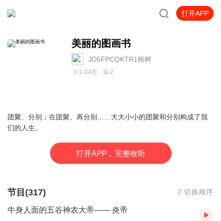
打开APP
美丽的图画书
JD5FPCQKTR1榕树
1.04万
2
团聚、分别；在团聚、再分别……大大小小的团聚和分别构成了我
们的人生。
打
开
A
P
P，完整收听
节目(317)
切换顺序
牛身人面的五谷神农大帝—— 炎帝