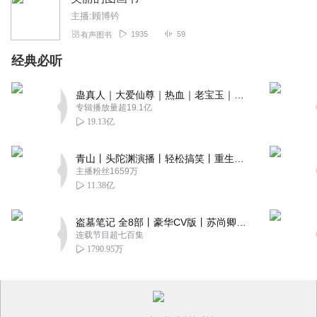
主播:顾博钤
1935
59
有声图书
经典必听
蛊真人｜大爱仙尊｜热血｜老宝玉｜多人VIP免费有声剧
专辑播放量超19.1亿
19.13亿
青山丨头陀渊演播丨轻松搞笑丨重生穿越丨古代权谋丨VIP免费 | 多人有声剧
主播粉丝1659万
11.38亿
盗墓笔记 全8部丨豪华CV版丨苏尚卿&边江 领衔 多人有声剧丨冠声文化丨南派三叔
连载节目超七百集
1790.95万