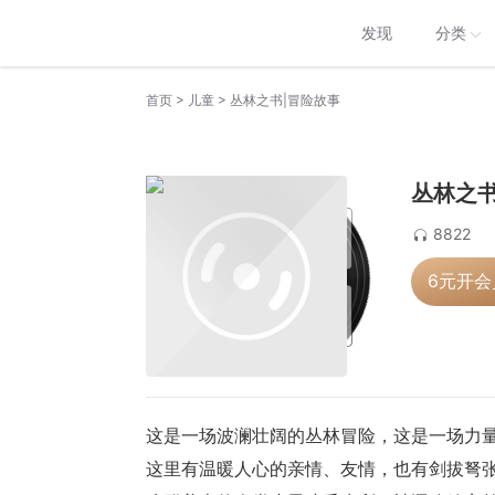
发现
分类
>
>
首页
儿童
丛林之书|冒险故事
丛林之书
8822
6元开
这是一场波澜壮阔的丛林冒险，这是一场力
这里有温暖人心的亲情、友情，也有剑拔弩