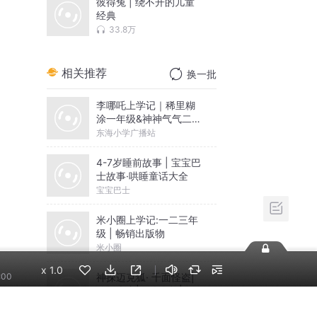
彼得兔 | 绕不开的儿童
经典
33.8万
相关推荐
换一批
李哪吒上学记｜稀里糊
涂一年级&神神气气二年
级
东海小学广播站
4-7岁睡前故事 | 宝宝巴
士故事·哄睡童话大全
宝宝巴士
米小圈上学记:一二三年
级 | 畅销出版物
米小圈
x
1.0
神探迈克狐· 千面怪盗|
:00
侦探大赛|灰狼危机|多多
罗
多多罗