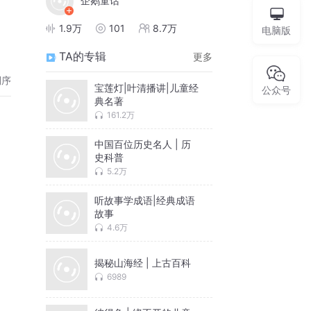
企鹅童话
1.9万
101
8.7万
电脑版
TA的专辑
更多
倒序
宝莲灯|叶清播讲|儿童经
公众号
典名著
161.2万
中国百位历史名人 | 历
史科普
5.2万
听故事学成语|经典成语
故事
4.6万
揭秘山海经 | 上古百科
6989