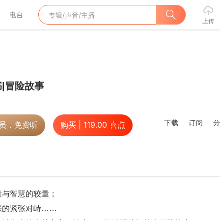
电台
上传
|冒险故事
下载
订阅
会员，免费听
购买 |
119.00
喜点
量与智慧的较量；
张的紧张对峙……