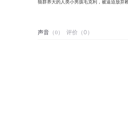
狼群养大的人类小男孩毛克利，被逼迫放弃
评价
（
0
）
声音
（
0
）