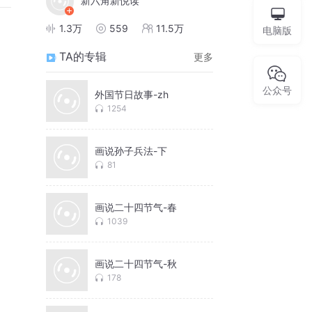
新六角新悦读
1.3万
559
11.5万
电脑版
TA的专辑
更多
公众号
外国节日故事-zh
1254
画说孙子兵法-下
81
画说二十四节气-春
1039
画说二十四节气-秋
178