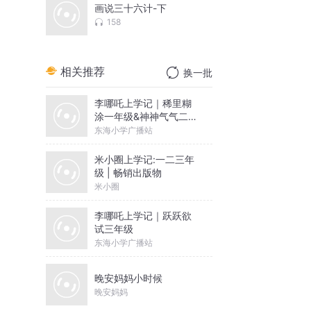
画说三十六计-下
158
相关推荐
换一批
李哪吒上学记｜稀里糊
涂一年级&神神气气二年
级
东海小学广播站
米小圈上学记:一二三年
级 | 畅销出版物
米小圈
李哪吒上学记｜跃跃欲
试三年级
东海小学广播站
晚安妈妈小时候
晚安妈妈