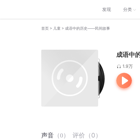
发现
分类
>
>
首页
儿童
成语中的历史——民间故事
成语中
1.9万
评价
（
0
）
声音
（
0
）