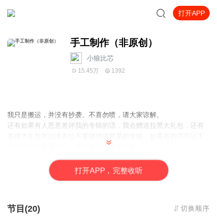
打开APP
手工制作（非原创）
小狼比芯
15.45万
1392
我只是搬运，并没有抄袭。不喜勿喷，请大家谅解。
还有如果有人恶意差评我的专辑的话，我会赠送拉黑大礼包，还有
举报大礼包所以请各位不要随便插苹果的专辑，如果有的话可以下
方评论我会尽量改正，做出你们满意的专辑。
打
开
A
P
P，完整收听
节目(20)
切换顺序