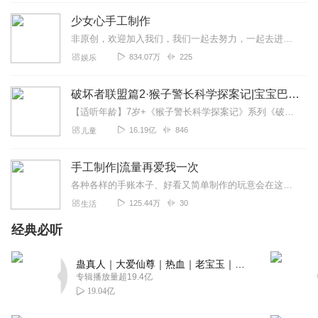
少女心手工制作
非原创，欢迎加入我们，我们一起去努力，一起去进步！冲2000粉～一天更一次，一次至少更两集
834.07万
225
娱乐
破坏者联盟篇2·猴子警长科学探案记|宝宝巴士故事
【适听年龄】7岁+《猴子警长科学探案记》系列《破坏者联盟篇1·猴子警长科学探案记》>>>《破坏者联盟篇2·猴子警长科学探案记》>>>《破坏者联盟篇3·猴子警长科...
16.19亿
846
儿童
手工制作|流量再爱我一次
各种各样的手账本子、好看又简单制作的玩意会在这里聚集呀欢迎来收看，欢迎来转发
125.44万
30
生活
经典必听
蛊真人｜大爱仙尊｜热血｜老宝玉｜多人VIP免费有声剧
专辑播放量超19.4亿
19.04亿