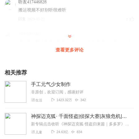
听友417446828
搬运视频不好别听很难听
回复
2023-05-22
1
1831881xlfn
呵呵发个解决困难好眠除了周末打火机狂欢购哈哈哈哈哈居
家健康看
查看更多评论
回复
2024-04-19
1
相关推荐
手工元气少女制作
非原创，欢迎订阅，感谢好评
1423.32万
342
生活
神探迈克狐· 千面怪盗|侦探大赛|灰狼危机|多多罗
新专辑点击收听《神探迈克狐·怪盗归来篇｜多多罗》！！！>>>点击进入主播橱窗购买《神探迈克狐》系列图书吧!<<<多多罗故事【点击前往】收听多多罗其他好玩有趣的故...
24.63亿
834
儿童