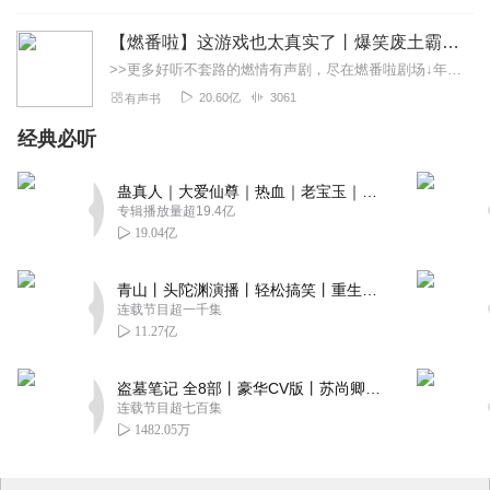
【燃番啦】这游戏也太真实了丨爆笑废土霸榜神作丨紫襟剧社制作
>>更多好听不套路的燃情有声剧，尽在燃番啦剧场↓年度重磅推荐本专辑为VIP免费专辑每天上午10点5集更新，订阅可以听到最新内容哦！每周抽一个专辑五星优质评论送...
20.60亿
3061
有声书
经典必听
蛊真人｜大爱仙尊｜热血｜老宝玉｜多人VIP免费有声剧
专辑播放量超19.4亿
19.04亿
青山丨头陀渊演播丨轻松搞笑丨重生穿越丨古代权谋丨VIP免费 | 多人有声剧
连载节目超一千集
11.27亿
盗墓笔记 全8部丨豪华CV版丨苏尚卿&边江 领衔 多人有声剧丨冠声文化丨南派三叔
连载节目超七百集
1482.05万