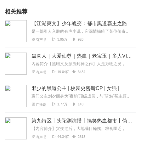
相关推荐
【江湖爽文】少年蜕变：都市黑道霸主之路
是一部引人入胜的有声小说，它深情描绘了某位传奇人物在四九城（北京）乃至全国范围内的非凡历程与多彩人生。这位主人公，以其过人的胆识与深重的义气，在90年代毅然踏上...
3.95万
926
有声书
蛊真人｜大爱仙尊｜热血｜老宝玉｜多人VIP免费有声剧
内容简介【黑暗文反派流封神之作】人是万物之灵，蛊是天地真精。一个穿越者不断重生的故事。一个养蛊、炼蛊、用蛊的奇特世界。配音组（男角色）老宝玉旁白...
19.04亿
3434
有声书
邪少的黑道公主 | 校园史密斯CP | 女强 |
豪门公主刘夕颜身为“夜韵”顶级成员，与“暗魅”帮主顾洛熙因黑帮行动结缘。他们在爱与恨、忠诚与背叛间挣扎，谱写热血又浪漫的故事。
1.77万
143
广播剧
第九特区丨头陀渊演播丨搞笑热血都市丨伪戒丨VIP免费多人有声剧
【内容简介】灾变过后，大地满目疮痍。粮食匮乏，资源紧俏，局势混乱……一位从待规划区杀出来的青年，背对着漫天黄沙，孤身来到九区谋生，却不曾想偶然结识三五好友，一念...
44.34亿
2813
有声书