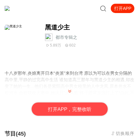
打开APP
黑道少主
都市专辑之
5.89万
602
十八岁那年,炎娘离开日本“炎派”来到台湾 原以为可以在男女分隔的
高中里,平静的过完高中生活 谁知道高三那年与黑道少主的相遇,却改
变了她的一生...他们各是紫阳高中男女校里的人中龙凤,原本井水不
犯河水 合校联欢大赛中,她这只“火风凰”终于跟霍东流扛上了!自此,不
论是在哪一方面,她都要跟他比个高下 不过,炎娘因为传言而要他最好
的朋友当她的男朋友 这真是气坏了霍东流,难道她连感情也可以拿来
打
开
A
P
P，完整收听
一较高下吗?
.....每天更新三篇，喜欢我们的节目吗？
欢迎关注微信
阅读号【每天一本有声书
】了解更多。已推出《专职护花高手》有
声书
节目(45)
切换顺序