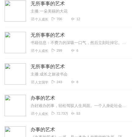
无所事事的艺术
主播:一朵美丽的大花
706
12
个人成长
无所事事的艺术
书籍信息：不费力的深吸一口气，然后立刻吐掉它。将呼吸视作一种给予，而非索取。冥想几分钟之后，你就会失去专注的心境而开始乱了阵脚。说穿了，人性就是如此。可是我们往...
299
6
个人成长
无所事事的艺术
主播:成长之旅读书会
243
8
人文国学
办事的艺术
办好难办的事，轻松驾驭人生局面。一个人身处社会中，如果想要生存，并且想要取得成功的话，就需要处理各种各样的问题，面对各种各样的人。而能不能在社会上站得住、吃得开...
72.73万
53
个人成长
办事的艺术