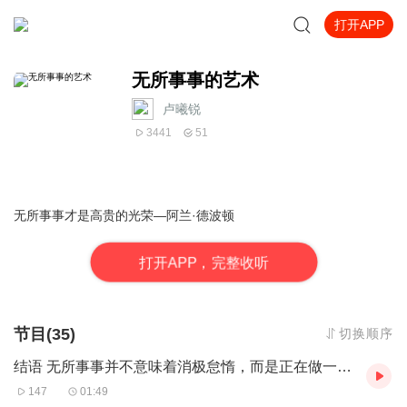
打开APP
无所事事的艺术
卢曦锐
3441
51
无所事事才是高贵的光荣—阿兰·德波顿
打
开
A
P
P，完整收听
节目(35)
切换顺序
结语 无所事事并不意味着消极怠惰，而是正在做一件无以名之的事
147
01:49