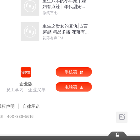
重生八零的小军媳 | 媳
妇有点辣 | 年代甜宠免
费
微笑三七
重生之贵女的复仇|古言
穿越|精品多播|花落有声
&风华呦领衔演播
花落有声FM
手机端
企业版
电脑端
员工学习，企业买单
版权声明
自律承诺
：400-838-5616