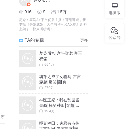
沐菱薇儿
916
9
1.8万
电脑版
简介：
喜马A+平台优质主播！可甜可咸，新
专辑《替嫁成婚：大佬的马甲又A又飒》新鲜
上架了，快来听听哟！
公众号
TA的专辑
更多
梦染后宫|宫斗甜宠 帝王
权谋
66.1万
魂穿之成了女驸马|古言
穿越|爆笑|甜爽
后的
2707
神医王妃：我在乱世当
皇商|搞笑种田|穿越|空
间
15.4万
倒序
哑妻种田：夫君有点傻|
古言种田|发家致富|轻