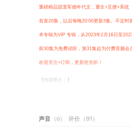
重磅精品甜宠军婚年代文，重生+互撩+系统 
首发20集，以后每晚20:00更新3集。不定
本专辑为VIP 专辑，从2023年2月16日至2
前30集为免费试听，第31集起为付费音频会
欢迎关注+订阅，更新抢先听！
【内容简介：】
他叫韩亦晨，Z市韩家的独子，上帝的宠儿
沈颜欢，每天的日常就是撩他，亲他，扑倒
在重生后第一次见到他时，沈颜欢问：“你是
男人板着脸不说话，耳朵却红了。
评价
（
91
）
声音
（
0
）
表白时，沈颜欢说：“我爱你，蓄谋已久。”