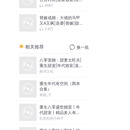
松|弃妇
9697
替嫁成婚：大佬的马甲
又A又飒|逆袭|替嫁|甜
宠|虐渣
2.9万
相关推荐
换一批
八零宠婚：甜妻太旺夫|
重生甜宠|年代致富|直球
表白
南泽文化
重生年代有空间（两本
合集）
厨娘_子
重生八零盛世婚宠丨年
代甜宠丨精品多人有声
剧
红彤彤的小柿子