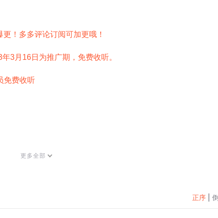
时爆更！多多评论订阅可加更哦！ 
023年3月16日为推广期，免费收听。 
员免费收听 
，重生之前的沈颜欢看不上他，直到那一天他为她而死，重生之
更多全部
他。
不是从小就喜欢我？”
正序
|