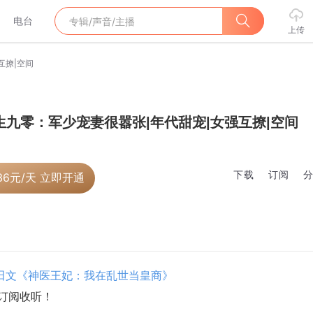
电台
上传
互撩|空间
生九零：军少宠妻很嚣张|年代甜宠|女强互撩|空间
下载
订阅
36
元/天 立即开通
田文《神医王妃：我在乱世当皇商》
家订阅收听！