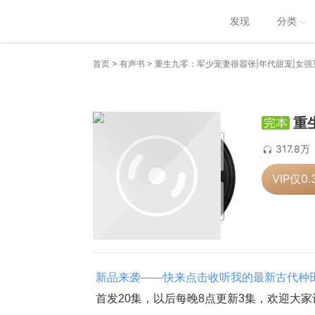
发现
分类
>
>
首页
有声书
重生九零：军少宠妻很嚣张|年代甜宠|女强
重
317.8万
VIP仅
0.
新品来袭——快来点击收听我的最新古代种
 首发20集，以后每晚8点更新3集，欢迎大