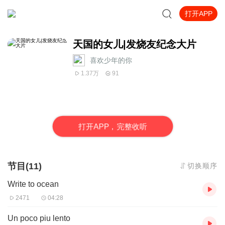
打开APP
天国的女儿|发烧友纪念大片
喜欢少年的你
1.37万
91
打
开
A
P
P，完整收听
节目(11)
切换顺序
Write to ocean
2471
04:28
Un poco piu lento