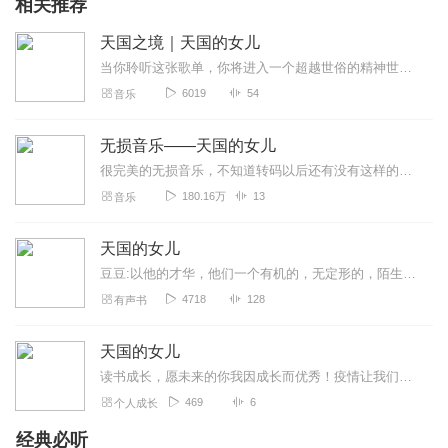
相关推荐
天国之境｜天国的女儿
当你聆听这张歌单，你将进入一个超越世俗的精神世界。这里的音乐如天国之女般纯净，没有贪嗔痴的牵绊，只有参禅悟道的宁静与天人合一的境界。适合在冥想、静思或寻求内心安...
6019
54
音乐
无损音乐——天国的女儿
很完美的无损音乐，不知道转码以后还有没有这样的效果。没有歌词的演唱技巧，纯粹的人声充满海洋的意像乐曲，清新透亮极其空间感的嗓音索引着你的思绪，跟随月光滑行，再加...
180.16万
13
音乐
天国的女儿
豆豆:以他的才华，他们一个有机的，无定形的，陌生的，暧昧的和未成臻达的世界，男女主人公那浓墨重彩的经历以及令人唏嘘的爱情故事，创造出一种超然背叛的意志，而这意志...
4718
128
有声书
天国的女儿
读书成长，愿未来的你我因成长而优秀！疫情让我们不得不居家，但一定不能躺平！我们现在的样子是曾经的我们用时间亲手塑造的！而不久的将来，我们的样子又取决于现在使用时...
469
6
个人成长
经典必听