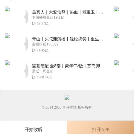
蛊真人｜大爱仙尊｜热血｜老宝玉｜多人VIP免费有声剧
专辑播放量超19.1亿
19.17亿
青山丨头陀渊演播丨轻松搞笑丨重生穿越丨古代权谋丨VIP免费 | 多人有声剧
主播粉丝1660万
11.45亿
盗墓笔记 全8部丨豪华CV版丨苏尚卿&边江 领衔 多人有声剧丨冠声文化丨南派三叔
最近一周更新
1968.54万
© 2014-
2026
喜马拉雅 版权所有
开始收听
打开APP