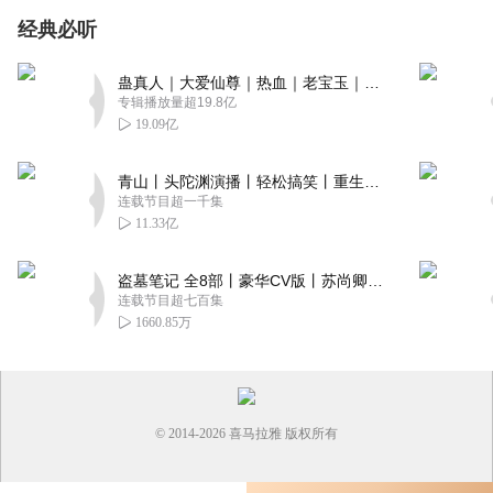
经典必听
蛊真人｜大爱仙尊｜热血｜老宝玉｜多人VIP免费有声剧
专辑播放量超19.8亿
19.09亿
青山丨头陀渊演播丨轻松搞笑丨重生穿越丨古代权谋丨VIP免费 | 多人有声剧
连载节目超一千集
11.33亿
盗墓笔记 全8部丨豪华CV版丨苏尚卿&边江 领衔 多人有声剧丨冠声文化丨南派三叔
连载节目超七百集
1660.85万
© 2014-
2026
喜马拉雅 版权所有