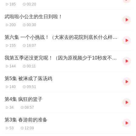
185
00:20
武啦啦小公主的生日到啦！
200
00:30
第六集 一个小挑战！（大家去的花院到底长什么样子呢？）
155
16:07
我第五季还没更完呢！（因为原视频少于10秒发不了所以录屏）
144
00:11
第5集 被淋成了落汤鸡
140
09:51
第4集 疯狂的篮子
34
08:57
第3集 春游前的准备
53
12:09