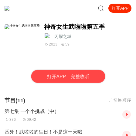
打开APP
神奇女生武啦啦第五季
闪耀之城
2023
59
打
开
A
P
P，完整收听
节目(11)
切换顺序
第七集 一个小挑战（中）
376
09:42
番外！武啦啦的生日！不是这一天哦