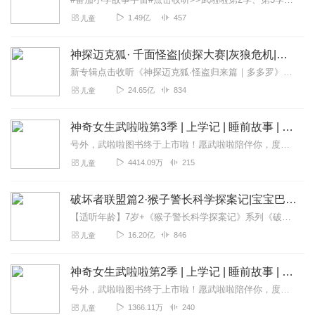
1.49亿
457
儿童
神探迈克狐· 千面怪盗|侦探大赛|灰狼危机|多多罗
新专辑点击收听《神探迈克狐·怪盗归来篇｜多多罗》！！！>>>点击进入主播橱窗购买《神探迈克狐》系列图书吧!<<<多多罗故事【点击前往】收听多多罗其他好玩有趣的故...
24.65亿
834
儿童
神奇女生武啦啦第3季 | 上学记 | 睡前故事 | 番茄小学
号外，武啦啦图书终于上市啦！愿武啦啦陪伴你，度过快乐的小学时光>>>点击购买武啦啦最新图书#番茄小学故事宇宙#点击收听>>武啦啦第1季、第2季、第...
4414.09万
215
儿童
破坏者联盟篇2·猴子警长科学探案记|宝宝巴士故事
【适听年龄】7岁+《猴子警长科学探案记》系列《破坏者联盟篇1·猴子警长科学探案记》>>>《破坏者联盟篇2·猴子警长科学探案记》>>>《破坏者联盟篇3·猴子警长科...
16.20亿
846
儿童
神奇女生武啦啦第2季 | 上学记 | 睡前故事 | 番茄小学
号外，武啦啦图书终于上市啦！愿武啦啦陪伴你，度过快乐的小学时光>>>点击购买武啦啦最新图书武啦啦8岁啦！终于迎来了她的小学二年级！那么，二年级的她是不是还是...
1366.11万
240
儿童