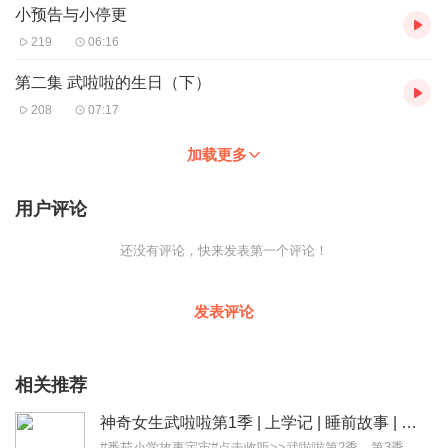
小预告与小停更
219
06:16
第二集 武啦啦的生日（下）
208
07:17
加载更多
用户评论
还没有评论，快来发表第一个评论！
发表评论
相关推荐
神奇女生武啦啦第1季 | 上学记 | 睡前故事 | 番茄小学
#番茄小学故事宇宙#点击收听>>武啦啦第2季、第3季、第4季笑到爆炸的三兄弟日常>>可笑三兄弟什么！武啦啦有头小火龙>>武啦啦之消失的神兽训练逻辑...