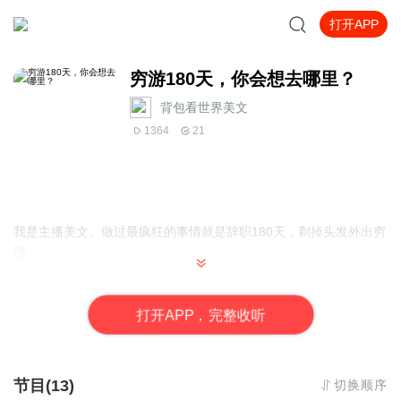
打开APP
穷游180天，你会想去哪里？
背包看世界美文
1364
21
我是主播美文。做过最疯狂的事情就是辞职180天，剃掉头发外出穷
游
外出看不一下的风景，是我努力工作的目标
打
开
A
P
P，完整收听
做这个节目，美文是想把看到过、感受过的风景和大家分享
希望大家可以在工作之余，去感受祖国的大好河山
节目(13)
切换顺序