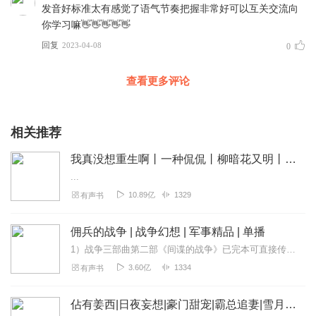
发音好标准太有感觉了语气节奏把握非常好可以互关交流向
你学习嘛👋👋👋👋👋
回复
2023-04-08
0
查看更多评论
相关推荐
我真没想重生啊丨一种侃侃丨柳暗花又明丨VIP多人有声剧
...
10.89亿
1329
有声书
佣兵的战争 | 战争幻想 | 军事精品 | 单播
1）战争三部曲第二部《间谍的战争》已完本可直接传送过去；2）战争三部曲第三部《末日之最终战争》已完本可直接传送过去。3）战争幻想类全新力作《二战之列兵崛起》已上...
3.60亿
1334
有声书
佔有姜西|日夜妄想|豪门甜宠|霸总追妻|雪月之下