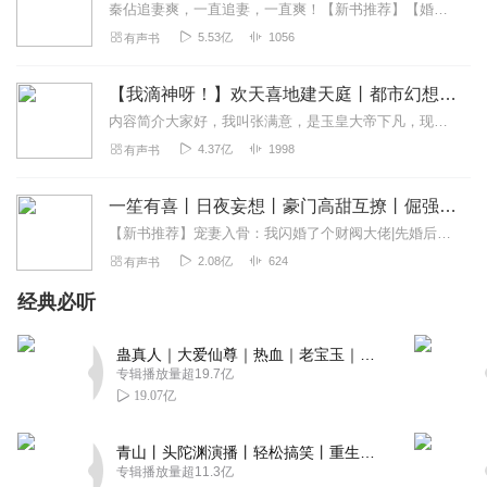
秦佔追妻爽，一直追妻，一直爽！【新书推荐】【婚心叵测】我的老公要杀我！阴谋背后的极致复仇！(๑•̀ㅂ•́)و强推！【宠妻入骨：我闪婚了个财阀大佬】不小心闪婚亿万...
5.53亿
1056
有声书
【我滴神呀！】欢天喜地建天庭丨都市幻想爆笑来袭丨牛大宝领衔多人有声剧
内容简介大家好，我叫张满意，是玉皇大帝下凡，现在我被人绑架了，赶紧打十万块钱过来，等我重建天庭，你就是太子，玉皇太子！领衔演播牛大宝饰张满意猫豆饰姜听...
4.37亿
1998
有声书
一笙有喜丨日夜妄想丨豪门高甜互撩丨倔强的小红领衔
【新书推荐】宠妻入骨：我闪婚了个财阀大佬|先婚后爱|新品限免，戏精霸总在线装穷超甜超宠超爆笑！超撩男声旁白在线等你翻牌子，快点订阅+评论哦！【好书推荐】腹黑总裁...
2.08亿
624
有声书
经典必听
蛊真人｜大爱仙尊｜热血｜老宝玉｜多人VIP免费有声剧
专辑播放量超19.7亿
19.07亿
青山丨头陀渊演播丨轻松搞笑丨重生穿越丨古代权谋丨VIP免费 | 多人有声剧
专辑播放量超11.3亿