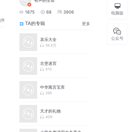
有声的生命
1875
68
3906
电脑版
倒序
TA的专辑
更多
公众号
哀乐大全
59.3万
古堡迷宫
410
中华寓言宝库
395
天才的礼物
409