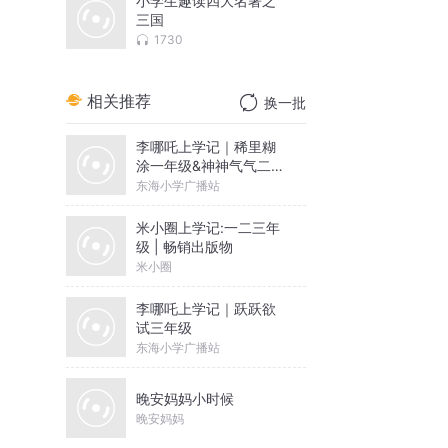
小学生趣读四大名著之
三国
1730
相关推荐
换一批
李哪吒上学记｜稀里糊
涂一年级&神神气气二年
级
东海小学广播站
米小圈上学记:一二三年
级 | 畅销出版物
米小圈
李哪吒上学记｜跃跃欲
试三年级
东海小学广播站
晚安妈妈小时候
晚安妈妈